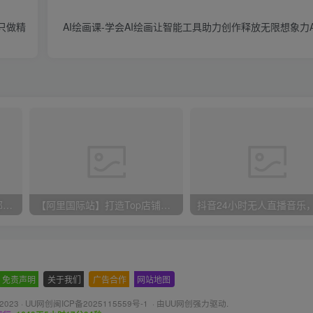
只做精
AI绘画课-学会AI绘画让智能工具助力创作释放无限想象力
小红书最新拉新野路子，一部手机即可操作，一单15块，做得好日入2000+
【阿里国际站】打造Top店铺&获得优质询盘客户，​95%的国际站讲师不会说的运营技巧
免责声明
-
关于我们
-
广告合作
-
网站地图
 2023 ·
UU网创闽ICP备2025115559号-1
· 由
UU网创
强力驱动.