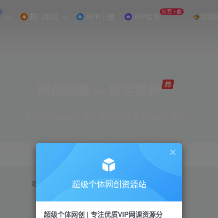
W
免费下载
热门项目
APP下载
VIP会员
加盟
网创网赚 ∞ 稳定更新
网创资源&实战项目 全网首发全年365天更新
超级个体网创资源站
项目
抖音
引流
短视频
小红书
视频号
超级个体网创 | 专注优质VIP网课资源分