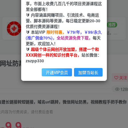
享，市面上收费几百几千的项目资源课程这
里全部都有！
🔰 内容涵盖网赚项目、引流技术、电商运
营、脚本源码等资源，每日稳定更新20-30
VIP推广
招募站长
70%分佣
推荐
优质付费资源课程！
🔰 本站VIP
限时特惠，
￥79/年，￥99/永久
会员专属推广链接
搭建同款网站，自己当老板
(推广佣金70%)，
全站资源免费下载，
每天
更新，欢迎加入！
🔰
超级个体云网创开放加盟，搭建一个和
XXX网创一样的知识付费平台，
站长微信：
zszpp330
信网址防黑，视频教程手把手教你
开通VIP会员
加盟当站长
关注
128
自建长链接转短链接，域名url跳转，微信网址防黑，视频教程手把手教你
此内容为付费阅读，请付费后查看
9.9