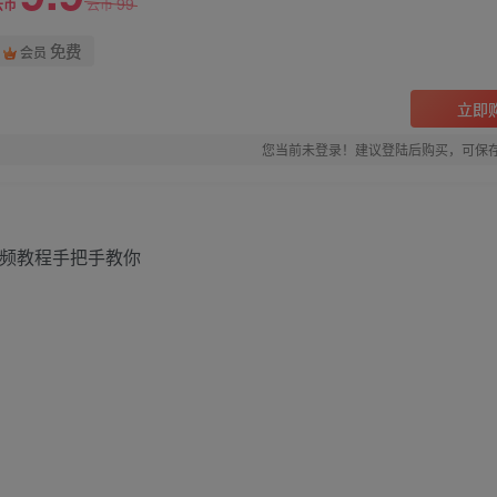
99
云币
云币
免费
会员
立即
您当前未登录！建议登陆后购买，可保