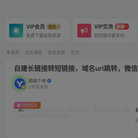
VIP会员
VIP交流
抢先
群聊
免费下载全站资源
研究探讨更多创业项目路子。
首页
创业课程
会员免费
正文
自建长链接转短链接，域名url跳转，微
超级个体
2年前发布
付费阅读