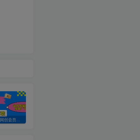
加入UU云网创会员，全站资源免费学习。
UU云网创【VIP会员专属交流群】
加盟UU云网创，搭建同款项目资源站，实现日入2000+