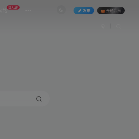
日入2K
网站
发布
开通会员