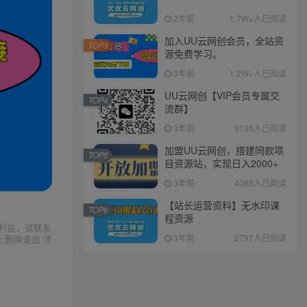
2年前
1.7W+人已阅读
加入UU云网创会员，全站资
TOP3
源免费学习。
3年前
1.2W+人已阅读
UU云网创【VIP会员专属交
TOP4
流群】
3年前
9135人已阅读
加盟UU云网创，搭建同款项
TOP5
目资源站，实现日入2000+
3年前
4083人已阅读
【站长运营资料】无水印课
TOP6
程资源
利益，请联系
3年前
2797人已阅读
上删除退出 涉