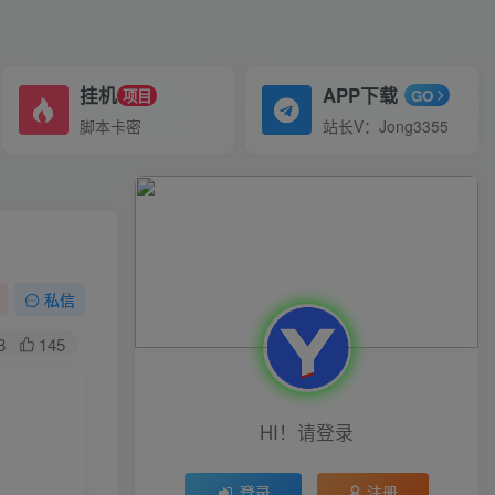
挂机
APP下载
项目
GO
脚本卡密
站长V：Jong3355
私信
8
145
HI！请登录
登录
注册