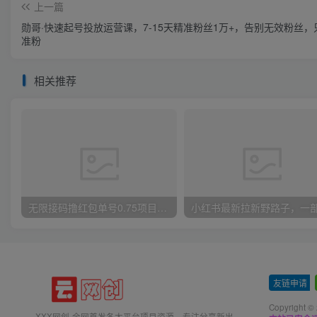
上一篇
勋哥·快速起号投放运营课，7-15天精准粉丝1万+，告别无效粉丝，
准粉
相关推荐
无限接码撸红包单号0.75项目无偿分享给你【揭秘】
友链申请
-
Copyright ©
XXX网创-全网首发各大平台项目资源、专注分享新出