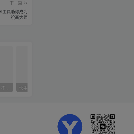
下一篇
AI工具助你成为
绘画大师
抖音24小时无人直播音乐，不违规，不封号纯撸音浪，小白实操当天日入1000+
快手美女组合收益拼图引流，创业粉玩法，单日引流50+