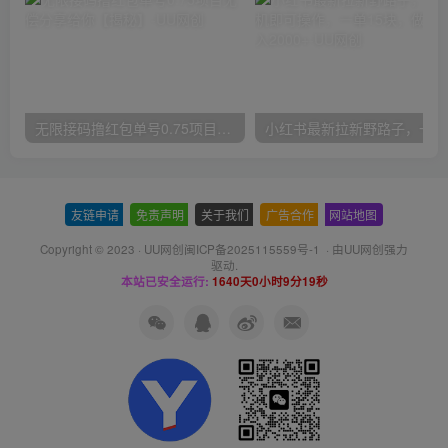
无限接码撸红包单号0.75项目无偿分享给你【揭秘】
小红
友链申请
-
免责声明
-
关于我们
-
广告合作
-
网站地图
Copyright © 2023 ·
UU网创闽ICP备2025115559号-1
· 由
UU网创
强力
驱动.
本站已安全运行:
1640天0小时9分19秒