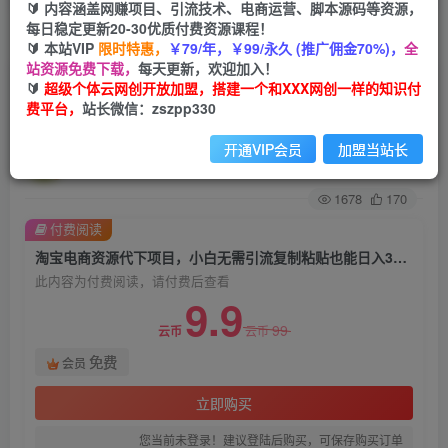
🔰 内容涵盖网赚项目、引流技术、电商运营、脚本源码等资源，
每日稳定更新20-30优质付费资源课程！
首页
创业课程
会员免费
正文
🔰 本站VIP
限时特惠，
￥79/年，￥99/永久 (推广佣金70%)，
全
站资源免费下载，
每天更新，欢迎加入！
淘宝电商资源代下项目，小白无需引流复制粘贴也
🔰
超级个体云网创开放加盟，搭建一个和XXX网创一样的知识付
费平台，
站长微信：zszpp330
能日入300＋【揭秘】
开通VIP会员
加盟当站长
超级个体
关注
私信
2年前发布
1678
170
付费阅读
淘宝电商资源代下项目，小白无需引流复制粘贴也能日入300＋【揭秘】
此内容为付费阅读，请付费后查看
9.9
99
云币
云币
免费
会员
立即购买
您当前未登录！建议登陆后购买，可保存购买订单