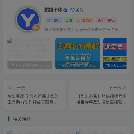
超级个体
关注
1.6W+
0
101W+
1119W+
做许多事情的捷径就是一次只做一件一件事
你还在到处找项目？还在当韭菜？我靠卖项目一个月收入5万+，曾经我也是个失败者。
全网VIP课程 无损下载~
上一篇
下一篇
AI绘画课-学会AI绘画让智能
【引流必备】熊猫视频号场
工具助力创作释放无限想象
控宝弹幕互动微信直播营销
力AI工具助你成为绘画大师
助手软件
相关推荐