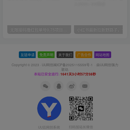
无限接码撸红包单号0.75项目无偿分享给你【揭秘】
小红
友链申请
-
免责声明
-
关于我们
-
广告合作
-
网站地图
Copyright © 2023 ·
UU网创闽ICP备2025115559号-1
· 由
UU网创
强力
驱动.
本站已安全运行:
1641天3小时57分39秒
扫码加站长微信
UU云网创系统