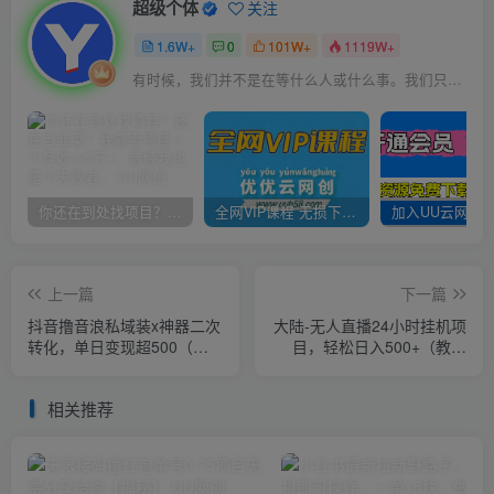
超级个体
关注
1.6W+
0
101W+
1119W+
有时候，我们并不是在等什么人或什么事。我们只是在静待岁月改变自己
你还在到处找项目？还在当韭菜？我靠卖项目一个月收入5万+，曾经我也是个失败者。
全网VIP课程 无损下载~
上一篇
下一篇
抖音撸音浪私域装x神器二次
大陆-无人直播24小时挂机项
转化，单日变现超500（详
目，轻松日入500+（教程
细操作教程）【揭秘】
+素材+软件）
相关推荐