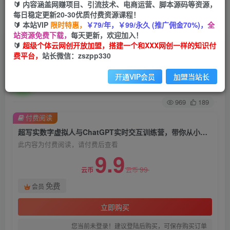
🔰 内容涵盖网赚项目、引流技术、电商运营、脚本源码等资源，
每日稳定更新20-30优质付费资源课程！
首页
创业课程
会员免费
正文
🔰 本站VIP
限时特惠，
￥79/年，￥99/永久 (推广佣金70%)，
全
站资源免费下载，
每天更新，欢迎加入！
超写实数字虚拟人与ChatGPT实时交互训练营，
🔰
超级个体云网创开放加盟，搭建一个和XXX网创一样的知识付
费平台，
站长微信：zszpp330
带你从小白到行家
开通VIP会员
加盟当站长
超级个体
关注
私信
2年前发布
969
189
付费阅读
超写实数字虚拟人与ChatGPT实时交互训练营，带你从小白到行家
此内容为付费阅读，请付费后查看
9.9
99
云币
云币
免费
会员
立即购买
您当前未登录！建议登陆后购买，可保存购买订单