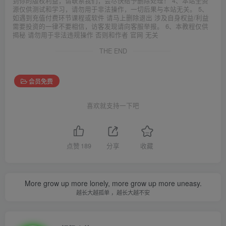
到你的版权利益，请联系我们，会尽快给予删除处理！ 4、本站全资
源仅供测试和学习，请勿用于非法操作，一切后果与本站无关。 5、
如遇到充值付费环节课程或软件 请马上删除退出 涉及自身权益/利益
需要投资的一律不要相信，访客发现请向客服举报。 6、本教程仅供
揭秘 请勿用于非法违规操作 否则和作者 官网 无关
THE END
会员免费
喜欢就支持一下吧
点赞
189
分享
收藏
More grow up more lonely, more grow up more uneasy.
越长大越孤单 ，越长大越不安