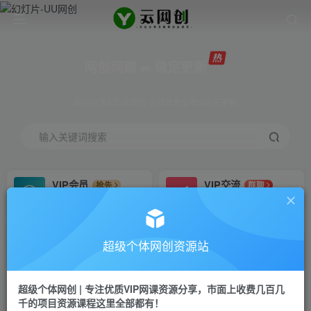
网创网赚 ∞ 稳定更新
网创资源&实战项目 全网首发全年365天更新
输入关键词搜索
VIP会员
VIP交流
抢先
群聊
免费下载全站资源
研究探讨更多创业项目路子。
VIP推广
招募站长
70%分佣
推荐
超级个体网创资源站
会员专属推广链接
搭建同款网站，自己当老板
超级个体网创 | 专注优质VIP网课资源分享，市面上收费几百几
挂机
APP下载
项目
GO
千的项目资源课程这里全部都有！
脚本卡密
站长V：Jong3355