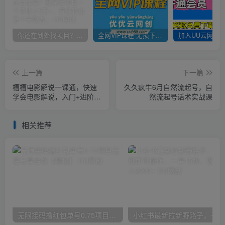
你还在到处找项目？还在当韭菜？我靠卖项目一个月收入5万+，曾经我也是个失败者。
全网VIP课程 无损下载~
上一篇
下一篇
槽槽电影解说一课通，快速
久久疯牛6月自然流起号，​自
学会电影解说，入门+进阶
然流起号话术实战课
+剪辑速成+直播课
相关推荐
无限接码撸红包单号0.75项目无偿分享给你【揭秘】
小红