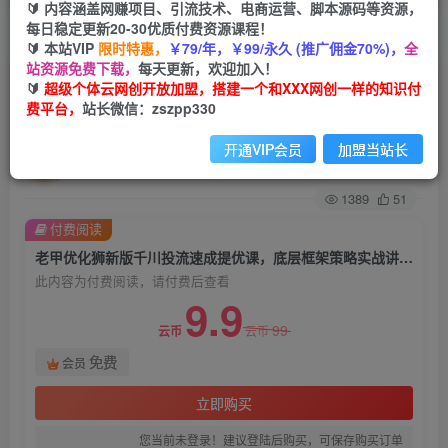
🔰 内容涵盖网赚项目、引流技术、电商运营、脚本源码等资源，
每日稳定更新20-30优质付费资源课程！
首页
创业课程
会员免费
正文
🔰 本站VIP
限时特惠，
￥79/年，￥99/永久 (推广佣金70%)，
全
站资源免费下载，
每天更新，欢迎加入！
老甲优化狮新版千川投流速成提优课，底层框架策
🔰
超级个体云网创开放加盟，搭建一个和XXX网创一样的知识付
费平台，
站长微信：zszpp330
略实战讲解，认知加实操为一体！
开通VIP会员
加盟当站长
超级个体
关注
私信
2年前发布
1389
51
付费阅读
老甲优化狮新版千川投流速成提优课，底层框架策略实战讲解，认知加实操为一体！
此内容为付费阅读，请付费后查看
9.9
99
云币
云币
免费
会员
立即购买
您当前未登录！建议登陆后购买，可保存购买订单