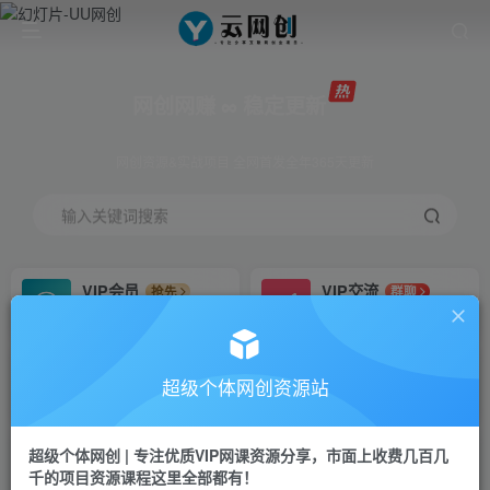
网创网赚 ∞ 稳定更新
网创资源&实战项目 全网首发全年365天更新
输入关键词搜索
VIP会员
VIP交流
抢先
群聊
免费下载全站资源
研究探讨更多创业项目路子。
VIP推广
招募站长
70%分佣
推荐
超级个体网创资源站
会员专属推广链接
搭建同款网站，自己当老板
超级个体网创 | 专注优质VIP网课资源分享，市面上收费几百几
挂机
APP下载
项目
GO
千的项目资源课程这里全部都有！
脚本卡密
站长V：Jong3355