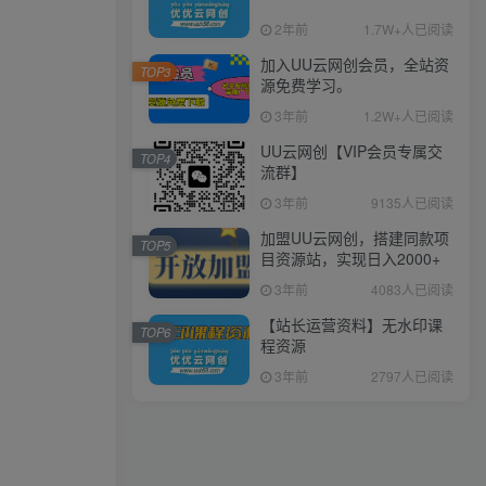
2年前
1.7W+人已阅读
加入UU云网创会员，全站资
TOP3
源免费学习。
3年前
1.2W+人已阅读
UU云网创【VIP会员专属交
TOP4
流群】
3年前
9135人已阅读
加盟UU云网创，搭建同款项
TOP5
目资源站，实现日入2000+
3年前
4083人已阅读
【站长运营资料】无水印课
TOP6
程资源
3年前
2797人已阅读