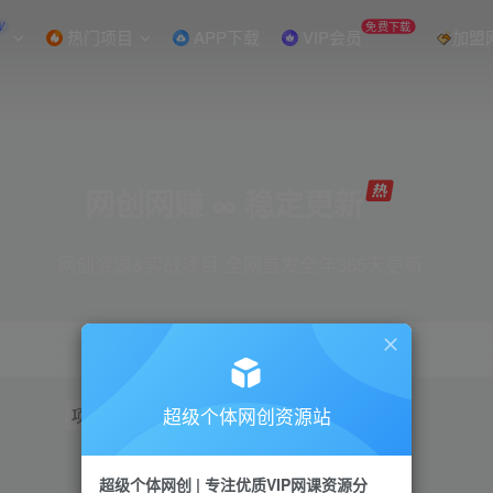
W
免费下载
热门项目
APP下载
VIP会员
加盟
网创网赚 ∞ 稳定更新
网创资源&实战项目 全网首发全年365天更新
超级个体网创资源站
项目
抖音
引流
短视频
小红书
视频号
超级个体网创 | 专注优质VIP网课资源分