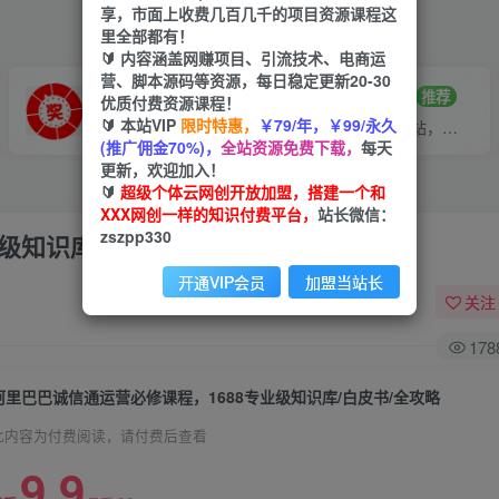
享，市面上收费几百几千的项目资源课程这
里全部都有！
🔰 内容涵盖网赚项目、引流技术、电商运
营、脚本源码等资源，每日稳定更新20-30
VIP推广
招募站长
70%分佣
推荐
优质付费资源课程！
🔰 本站VIP
限时特惠，
￥79/年，￥99/永久
会员专属推广链接
搭建同款网站，自己当老板
(推广佣金70%)，
全站资源免费下载，
每天
更新，欢迎加入！
🔰
超级个体云网创开放加盟，搭建一个和
XXX网创一样的知识付费平台，
站长微信：
zszpp330
级知识库/白皮书/全攻略
开通VIP会员
加盟当站长
关注
178
阿里巴巴诚信通运营必修课程，​1688专业级知识库/白皮书/全攻略
此内容为付费阅读，请付费后查看
9.9