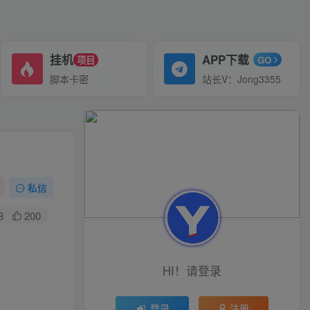
挂机
APP下载
项目
GO
脚本卡密
站长V：Jong3355
私信
8
200
HI！请登录
登录
注册