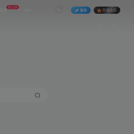
日入2K
网站
发布
开通会员