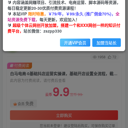
🔰 内容涵盖网赚项目、引流技术、电商运营、脚本源码等资源，
每日稳定更新20-30优质付费资源课程！
首页
创业课程
会员免费
正文
🔰 本站VIP
限时特惠，
￥79/年，￥99/永久 (推广佣金70%)，
全
站资源免费下载，
每天更新，欢迎加入！
白马电商·0基础抖店运营实操课，基础开店设置全
🔰
超级个体云网创开放加盟，搭建一个和XXX网创一样的知识付
费平台，
站长微信：zszpp330
流程，截流选品玩法技术
开通VIP会员
加盟当站长
超级个体
关注
私信
2年前发布
1958
72
付费阅读
白马电商·0基础抖店运营实操课，基础开店设置全流程，截流选品玩法技术
此内容为付费阅读，请付费后查看
9.9
99
云币
云币
免费
会员
立即购买
您当前未登录！建议登陆后购买，可保存购买订单