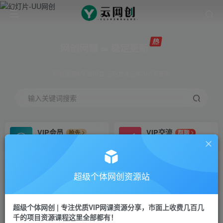
网创网赚 ∞ 稳定更新
网创资源&实战项目 全网首发全年365天更新
输入关键词搜索
VIP会员
VIP交流
抢先
群聊
免费下载全站资源
研究探讨更多创业项目路子。
VIP推广
招募站长
70%分佣
推荐
超级个体网创资源站
会员专属推广链接
搭建同款网站，自己当老板
超级个体网创 | 专注优质VIP网课资源分享，市面上收费几百几
挂机
APP下载
项目
GO
千的项目资源课程这里全部都有！
脚本卡密
站长V：Jong3355