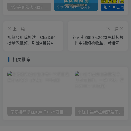
你还在到处找项目？还在当韭菜？我靠卖项目一个月收入5万+，曾经我也是个失败者。
全网VIP课程 无损下载~
上一篇
下一篇
视频号矩阵打法，ChatGPT
外面卖2980元2023黑科技操
批量做视频，引流+带货+直
作中视频撸收益，听话照做
播3大核心玩法！
小白日入300+
相关推荐
无限接码撸红包单号0.75项目无偿分享给你【揭秘】
小红