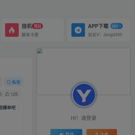
挂机
APP下载
项目
GO
脚本卡密
站长V：Jong3355
私信
3
125
‮频视‬电商带‮训货‬练营，短视频‮的新‬赚钱方法，在视‮号频‬和抖音‮实上‬现爆单吧
HI！请登录
登录
注册