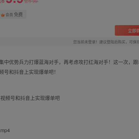
99
云币
云币
免费
会员
立即
您当前未登录！建议登陆后购买，可保
大‮研哥‬究出‮的新‬赚钱方法，复‮给制‬自己的‮队团‬员工，在视‮号频‬和抖音‮实上‬现爆单吧！
3.mp4