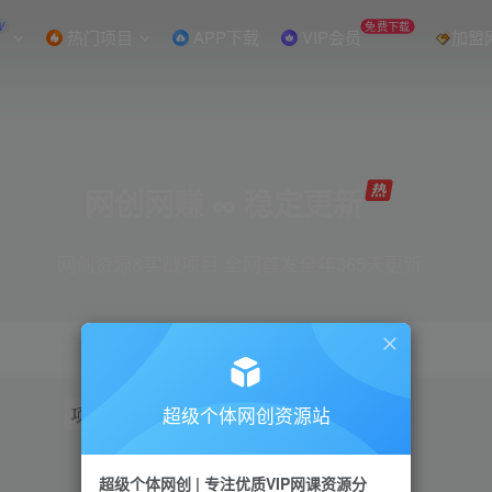
W
免费下载
热门项目
APP下载
VIP会员
加盟
网创网赚 ∞ 稳定更新
网创资源&实战项目 全网首发全年365天更新
超级个体网创资源站
项目
抖音
引流
短视频
小红书
视频号
超级个体网创 | 专注优质VIP网课资源分