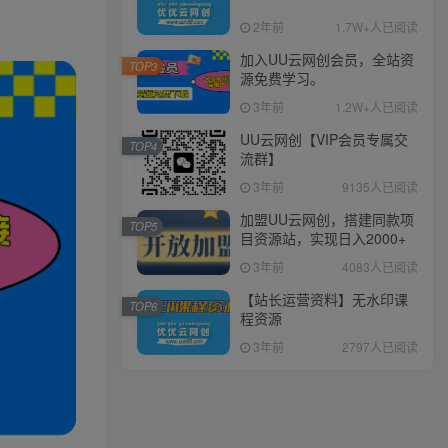
2年前
1.7W+人已阅读
加入UU云网创会员，全站资
TOP3
源免费学习。
3年前
1.2W+人已阅读
UU云网创【VIP会员专属交
TOP4
流群】
3年前
9135人已阅读
加盟UU云网创，搭建同款项
TOP5
目资源站，实现日入2000+
3年前
4083人已阅读
【站长运营资料】无水印课
TOP6
程资源
3年前
2797人已阅读