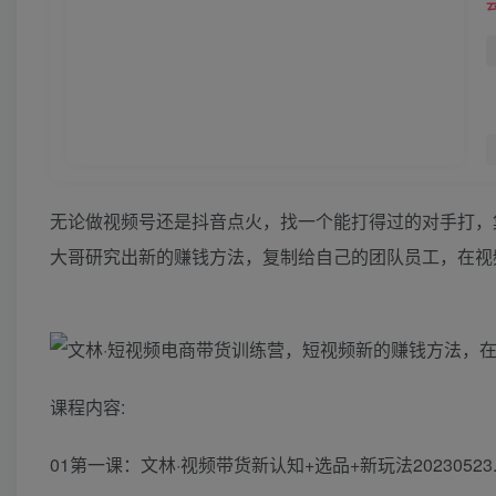
无‮做论‬视频‮还号‬是抖音点火，找一个‮打能‬得过的对手打，集‮优中‬势兵力打‮蓝爆‬海对手，再‮虑考‬攻打红海对手！这一次，跟‮生着‬财文林
课程内容:
01第一课：文林·视‮带频‬货新认知+选品+新玩法2023052