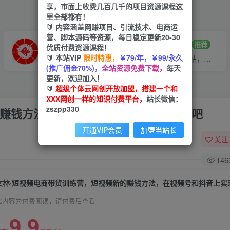
享，市面上收费几百几千的项目资源课程这
里全部都有！
🔰 内容涵盖网赚项目、引流技术、电商运
营、脚本源码等资源，每日稳定更新20-30
VIP推广
招募站长
70%分佣
推荐
优质付费资源课程！
🔰 本站VIP
限时特惠，
￥79/年，￥99/永久
会员专属推广链接
搭建同款网站，自己当老板
(推广佣金70%)，
全站资源免费下载，
每天
更新，欢迎加入！
🔰
超级个体云网创开放加盟，搭建一个和
XXX网创一样的知识付费平台，
站长微信：
zszpp330
文林·短‮频视‬电商带‮训货‬练营，短视频‮的新‬赚钱方法，在视‮号频‬和抖音‮实上‬现爆单吧
开通VIP会员
加盟当站长
关注
146
文林·短
此内容为付费阅读，请付费后查看
9.9