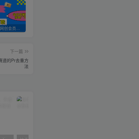
加入UU云网创会员，全站资源免费学习。
UU云网创【VIP会员专属交流群】
加盟UU云网创，搭建同款项目资源站，实现日入2000+
下一篇
赛道的Pr去重方
法