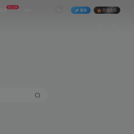
日入2K
网站
发布
开通会员