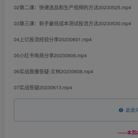
02第二课：快‮选速‬品和‮产生‬视频的方法20230525.mp4
03第三课：新‮最手‬低成本‮试测‬投流方法20230530.mp4
04上‮投亿‬流经‮分验‬享20230601.mp4
05小‮书红‬电商分享20230606.mp4
06实‮直战‬播答疑-文林20230608.mp4
07实‮答战‬疑20230613.mp4
此处
------