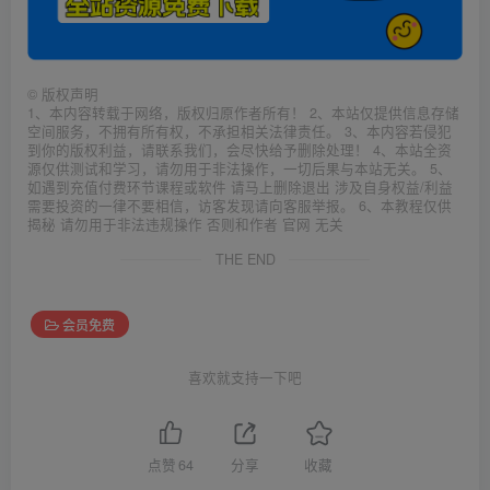
©
版权声明
1、本内容转载于网络，版权归原作者所有！ 2、本站仅提供信息存储
空间服务，不拥有所有权，不承担相关法律责任。 3、本内容若侵犯
到你的版权利益，请联系我们，会尽快给予删除处理！ 4、本站全资
源仅供测试和学习，请勿用于非法操作，一切后果与本站无关。 5、
如遇到充值付费环节课程或软件 请马上删除退出 涉及自身权益/利益
需要投资的一律不要相信，访客发现请向客服举报。 6、本教程仅供
揭秘 请勿用于非法违规操作 否则和作者 官网 无关
THE END
会员免费
喜欢就支持一下吧
点赞
64
分享
收藏