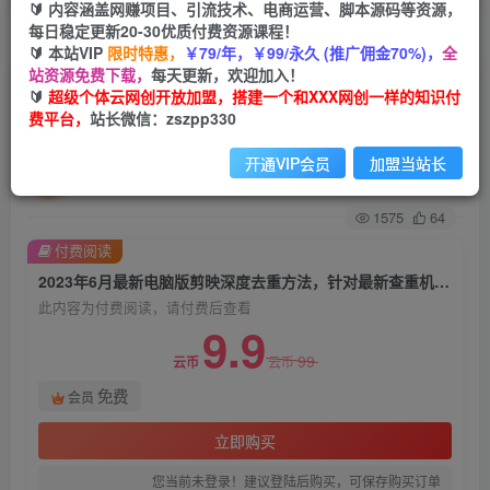
🔰 内容涵盖网赚项目、引流技术、电商运营、脚本源码等资源，
每日稳定更新20-30优质付费资源课程！
首页
创业课程
会员免费
正文
🔰 本站VIP
限时特惠，
￥79/年，￥99/永久 (推广佣金70%)，
全
站资源免费下载，
每天更新，欢迎加入！
2023年6月最新电脑版剪映深度去重方法，针对最
🔰
超级个体云网创开放加盟，搭建一个和XXX网创一样的知识付
费平台，
站长微信：zszpp330
新查重机制的剪辑去重
开通VIP会员
加盟当站长
超级个体
关注
私信
2年前发布
1575
64
付费阅读
2023年6月最新电脑版剪映深度去重方法，针对最新查重机制的剪辑去重
此内容为付费阅读，请付费后查看
9.9
99
云币
云币
免费
会员
立即购买
您当前未登录！建议登陆后购买，可保存购买订单