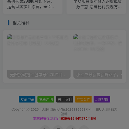
某机构第29期6月线下课，
小众项目做年轻人的虚拟资
运营型实操训练营，全面系
源生意-恋爱秘籍变现方法
统学习，从底层逻辑到实操
【揭秘】
方法到千川投放
相关推荐
无限接码撸红包单号0.75项目无偿分享给你【揭秘】
小红
友链申请
-
免责声明
-
关于我们
-
广告合作
-
网站地图
Copyright © 2023 ·
UU网创闽ICP备2025115559号-1
· 由
UU网创
强力
驱动.
本站已安全运行:
1639天15小时27分18秒