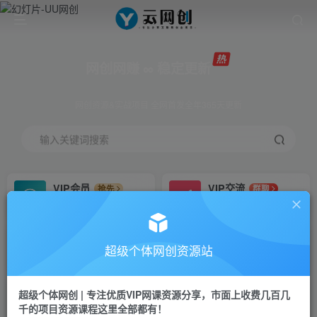
网创网赚 ∞ 稳定更新
网创资源&实战项目 全网首发全年365天更新
输入关键词搜索
VIP会员
VIP交流
抢先
群聊
免费下载全站资源
研究探讨更多创业项目路子。
VIP推广
招募站长
70%分佣
推荐
超级个体网创资源站
会员专属推广链接
搭建同款网站，自己当老板
超级个体网创 | 专注优质VIP网课资源分享，市面上收费几百几
挂机
APP下载
项目
GO
千的项目资源课程这里全部都有！
脚本卡密
站长V：Jong3355