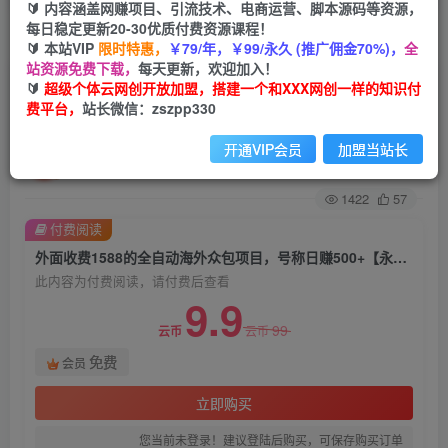
🔰 内容涵盖网赚项目、引流技术、电商运营、脚本源码等资源，
每日稳定更新20-30优质付费资源课程！
首页
创业课程
会员免费
正文
🔰 本站VIP
限时特惠，
￥79/年，￥99/永久 (推广佣金70%)，
全
站资源免费下载，
每天更新，欢迎加入！
外面收费1588的全自动海外众包项目，号称日赚
🔰
超级个体云网创开放加盟，搭建一个和XXX网创一样的知识付
费平台，
站长微信：zszpp330
500+【永久脚本+详细教程】【揭秘】
开通VIP会员
加盟当站长
超级个体
关注
私信
2年前发布
1422
57
付费阅读
外面收费1588的全自动海外众包项目，号称日赚500+【永久脚本+详细教程】【揭秘】
此内容为付费阅读，请付费后查看
9.9
99
云币
云币
免费
会员
立即购买
您当前未登录！建议登陆后购买，可保存购买订单