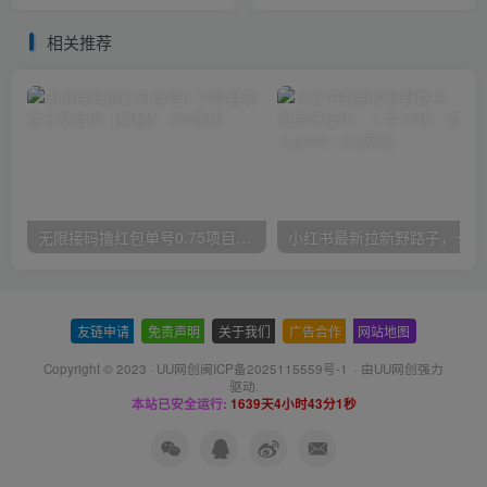
财的项目【揭秘】
砖玩法【揭秘】
相关推荐
无限接码撸红包单号0.75项目无偿分享给你【揭秘】
小红
友链申请
-
免责声明
-
关于我们
-
广告合作
-
网站地图
Copyright © 2023 ·
UU网创闽ICP备2025115559号-1
· 由
UU网创
强力
驱动.
本站已安全运行:
1639天4小时43分1秒