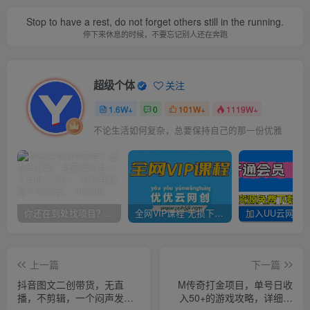
Stop to have a rest, do not forget others still in the running.
停下来休息的时候，不要忘记别人还在奔跑
超级个体
关注
1.6W+
0
101W+
1119W+
不论生活如何复杂，总要保持自己的那一份优雅
你还在到处找项目？还在当韭菜？我靠卖项目一个月收入5万+，曾经我也是个失败者。
全网VIP课程 无损下载~
上一篇
下一篇
抖音图文二创带货，无直
M传奇打金项目，单号日收
播，不剪辑，一个闷声发大
入50+的游戏攻略，详细搬