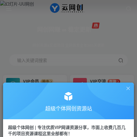
网创网赚 ∞ 稳定更新
网创资源&实战项目 全网首发全年365天更新
输入关键词搜索
VIP会员
VIP交流
抢先
群聊
免费下载全站资源
研究探讨更多创业项目路子。
VIP推广
招募站长
70%分佣
推荐
超级个体网创资源站
会员专属推广链接
搭建同款网站，自己当老板
超级个体网创 | 专注优质VIP网课资源分享，市面上收费几百几
挂机
APP下载
项目
GO
千的项目资源课程这里全部都有！
脚本卡密
站长V：Jong3355