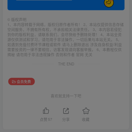
©
版权声明
1、本内容转载于网络，版权归原作者所有！ 2、本站仅提供信息存储
空间服务，不拥有所有权，不承担相关法律责任。 3、本内容若侵犯
到你的版权利益，请联系我们，会尽快给予删除处理！ 4、本站全资
源仅供测试和学习，请勿用于非法操作，一切后果与本站无关。 5、
如遇到充值付费环节课程或软件 请马上删除退出 涉及自身权益/利益
需要投资的一律不要相信，访客发现请向客服举报。 6、本教程仅供
揭秘 请勿用于非法违规操作 否则和作者 官网 无关
THE END
会员免费
喜欢就支持一下吧
点赞
57
分享
收藏