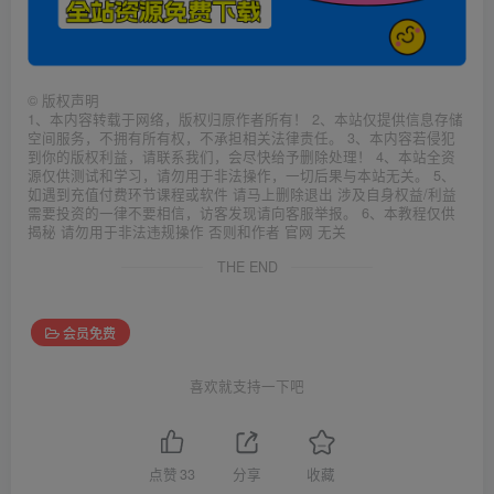
©
版权声明
1、本内容转载于网络，版权归原作者所有！ 2、本站仅提供信息存储
空间服务，不拥有所有权，不承担相关法律责任。 3、本内容若侵犯
到你的版权利益，请联系我们，会尽快给予删除处理！ 4、本站全资
源仅供测试和学习，请勿用于非法操作，一切后果与本站无关。 5、
如遇到充值付费环节课程或软件 请马上删除退出 涉及自身权益/利益
需要投资的一律不要相信，访客发现请向客服举报。 6、本教程仅供
揭秘 请勿用于非法违规操作 否则和作者 官网 无关
THE END
会员免费
喜欢就支持一下吧
点赞
33
分享
收藏