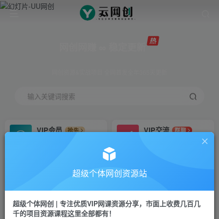
网创网赚 ∞ 稳定更新
网创资源&实战项目 全网首发全年365天更新
输入关键词搜索
VIP会员
VIP交流
抢先
群聊
免费下载全站资源
研究探讨更多创业项目路子。
VIP推广
招募站长
70%分佣
推荐
超级个体网创资源站
会员专属推广链接
搭建同款网站，自己当老板
超级个体网创 | 专注优质VIP网课资源分享，市面上收费几百几
挂机
APP下载
项目
GO
千的项目资源课程这里全部都有！
脚本卡密
站长V：Jong3355