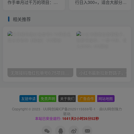
作手单月过千万的项目：抖
行日入300+，适合大部分项
音变现王中王能力超强
目（附带去重参数）
相关推荐
无限接码撸红包单号0.75项目无偿分享给你【揭秘】
小红
友链申请
-
免责声明
-
关于我们
-
广告合作
-
网站地图
Copyright © 2023 ·
UU网创闽ICP备2025115559号-1
· 由
UU网创
强力
驱动.
本站已安全运行:
1641天2小时26分52秒