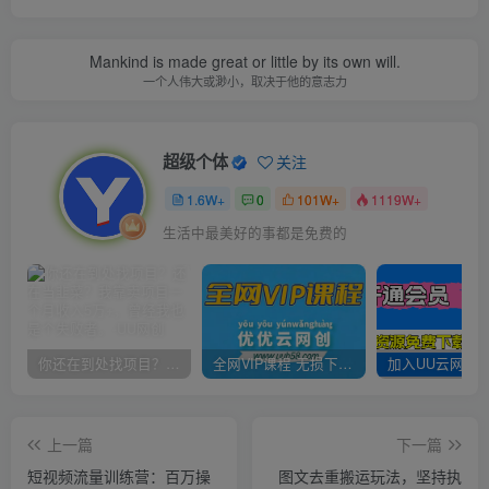
Mankind is made great or little by its own will.
一个人伟大或渺小，取决于他的意志力
超级个体
关注
1.6W+
0
101W+
1119W+
生活中最美好的事都是免费的
你还在到处找项目？还在当韭菜？我靠卖项目一个月收入5万+，曾经我也是个失败者。
全网VIP课程 无损下载~
上一篇
下一篇
短视频流量训练营：百万操
图文去重搬运玩法，坚持执