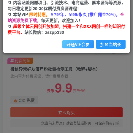
🔰 内容涵盖网赚项目、引流技术、电商运营、脚本源码等资源，
每日稳定更新20-30优质付费资源课程！
首页
创业课程
会员免费
正文
🔰 本站VIP
限时特惠，
￥79/年，￥99/永久 (推广佣金70%)，
全
站资源免费下载，
每天更新，欢迎加入！
微信异常好友僵尸粉批量检测工具（教程+脚本）
🔰
超级个体云网创开放加盟，搭建一个和XXX网创一样的知识付
费平台，
站长微信：zszpp330
超级个体
关注
私信
2年前发布
开通VIP会员
加盟当站长
1285
33
付费阅读
微信异常好友僵尸粉批量检测工具（教程+脚本）
此内容为付费阅读，请付费后查看
9.9
99
云币
云币
免费
会员
立即购买
您当前未登录！建议登陆后购买，可保存购买订单