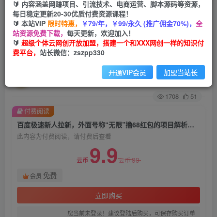
🔰 内容涵盖网赚项目、引流技术、电商运营、脚本源码等资源，
每日稳定更新20-30优质付费资源课程！
首页
创业课程
会员免费
正文
🔰 本站VIP
限时特惠，
￥79/年，￥99/永久 (推广佣金70%)，
全
站资源免费下载，
每天更新，欢迎加入！
百度极速新人拉新，外面号称“无限”撸68红包的项
🔰
超级个体云网创开放加盟，搭建一个和XXX网创一样的知识付
费平台，
站长微信：zszpp330
目解析【详细视频教程+文字步骤】
开通VIP会员
加盟当站长
超级个体
关注
私信
2年前发布
1708
51
付费阅读
百度极速新人拉新，外面号称“无限”撸68红包的项目解析【详细视频教程+文字步骤】
此内容为付费阅读，请付费后查看
9.9
99
云币
云币
免费
会员
立即购买
您当前未登录！建议登陆后购买，可保存购买订单