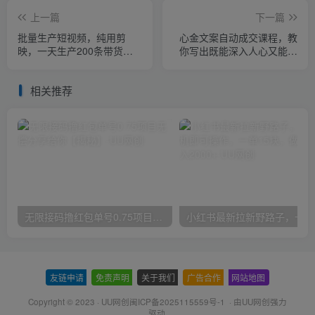
上一篇
下一篇
批量生产短视频，纯用剪
心金文案自动成交课程，教
映，一天生产200条带货视
你写出既能深入人心又能吸
频
金的文案，实现朋友圈自动
成交效果
相关推荐
无限接码撸红包单号0.75项目无偿分享给你【揭秘】
小红
友链申请
-
免责声明
-
关于我们
-
广告合作
-
网站地图
Copyright © 2023 ·
UU网创闽ICP备2025115559号-1
· 由
UU网创
强力
驱动.