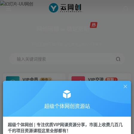
网创网赚 ∞ 稳定更新
网创资源&实战项目 全网首发全年365天更新
输入关键词搜索
VIP会员
VIP交流
抢先
群聊
免费下载全站资源
研究探讨更多创业项目路子。
VIP推广
招募站长
70%分佣
推荐
超级个体网创资源站
会员专属推广链接
搭建同款网站，自己当老板
超级个体网创 | 专注优质VIP网课资源分享，市面上收费几百几
挂机
APP下载
项目
GO
千的项目资源课程这里全部都有！
脚本卡密
站长V：Jong3355