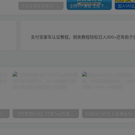
你还在到处找项目？还在当韭菜？我靠卖项目一个月收入5万+，曾经我也是个失败者。
全网VIP课程 无损下载~
支付宝豪车认证教程，倒卖教程轻松日入300+还有助于
小红书最新拉新野路子，一部手机即可操作，一单15块，做得好日入2000+
【阿里国际站】打造Top店铺&获得优质询盘客户，​95%的国际站讲师不会说的运营技巧