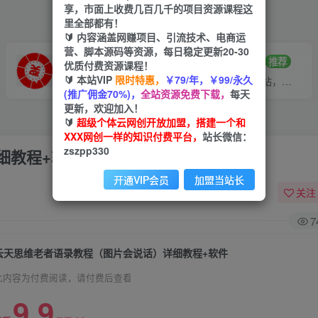
享，市面上收费几百几千的项目资源课程这
里全部都有！
🔰 内容涵盖网赚项目、引流技术、电商运
营、脚本源码等资源，每日稳定更新20-30
VIP推广
招募站长
70%分佣
推荐
优质付费资源课程！
🔰 本站VIP
限时特惠，
￥79/年，￥99/永久
会员专属推广链接
搭建同款网站，自己当老板
(推广佣金70%)，
全站资源免费下载，
每天
更新，欢迎加入！
🔰
超级个体云网创开放加盟，搭建一个和
XXX网创一样的知识付费平台，
站长微信：
zszpp330
细教程+软件
开通VIP会员
加盟当站长
关注
7
云天思维老者语录教程（图片会说话）详细教程+软件
此内容为付费阅读，请付费后查看
9.9