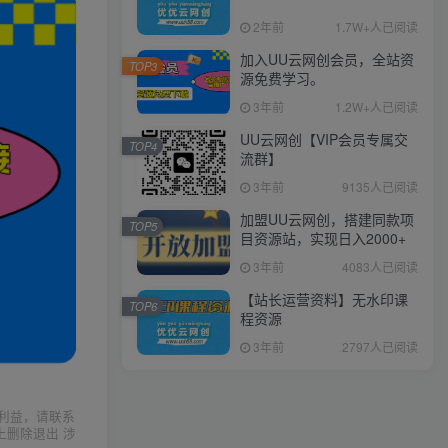
2年前
1.7W+人已阅读
加入UU云网创会员，全站资
TOP3
源免费学习。
3年前
1.2W+人已阅读
UU云网创【VIP会员专属交
TOP4
流群】
3年前
9135人已阅读
加盟UU云网创，搭建同款项
TOP5
目资源站，实现日入2000+
3年前
4083人已阅读
【站长运营资料】无水印课
TOP6
程资源
3年前
2797人已阅读
利益，请联系
上删除退出 涉