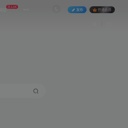
日入2K
网站
发布
开通会员