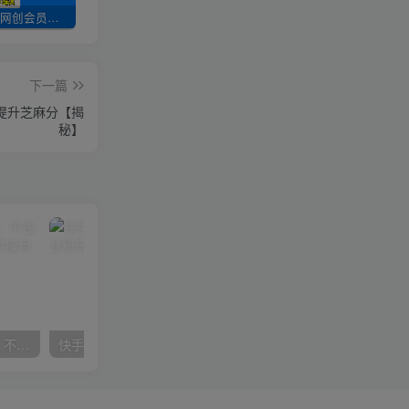
加入UU云网创会员，全站资源免费学习。
UU云网创【VIP会员专属交流群】
加盟UU云网创，搭建同款项目资源站，实现日入2000+
下一篇
提升芝麻分【揭
秘】
抖音24小时无人直播音乐，不违规，不封号纯撸音浪，小白实操当天日入1000+
快手美女组合收益拼图引流，创业粉玩法，单日引流50+