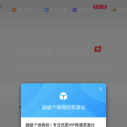
W
免费下载
热门项目
APP下载
VIP会员
加盟
网创网赚 ∞ 稳定更新
网创资源&实战项目 全网首发全年365天更新
超级个体网创资源站
项目
抖音
引流
短视频
小红书
视频号
超级个体网创 | 专注优质VIP网课资源分