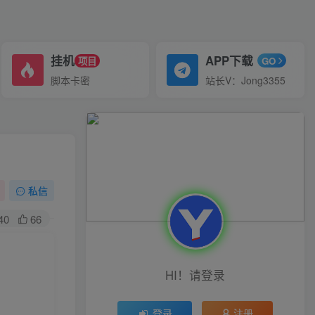
挂机
APP下载
项目
GO
脚本卡密
站长V：Jong3355
私信
40
66
HI！请登录
登录
注册