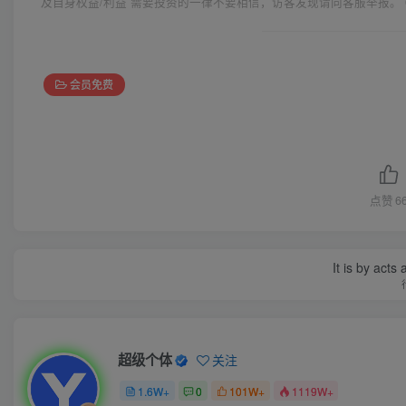
及自身权益/利益 需要投资的一律不要相信，访客发现请向客服举报。 
会员免费
点赞
6
It is by acts
超级个体
关注
1.6W+
0
101W+
1119W+