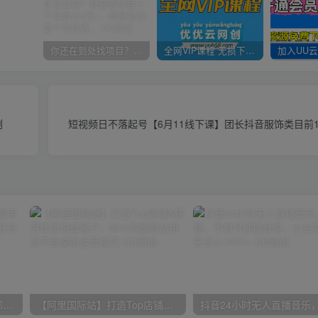
你还在到处找项目？还在当韭菜？我靠卖项目一个月收入5万+，曾经我也是个失败者。
全网VIP课程 无损下载~
例
短视频日不落起号【6月11线下课】团长抖音服饰类目前1
小红书最新拉新野路子，一部手机即可操作，一单15块，做得好日入2000+
【阿里国际站】打造Top店铺&获得优质询盘客户，​95%的国际站讲师不会说的运营技巧