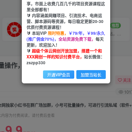
享，市面上收费几百几千的项目资源课程这
里全部都有！
🔰 内容涵盖网赚项目、引流技术、电商运
营、脚本源码等资源，每日稳定更新20-30
VIP推广
招募站长
70%分佣
推荐
优质付费资源课程！
🔰 本站VIP
限时特惠，
￥79/年，￥99/永久
会员专属推广链接
搭建同款网站，自己当老板
(推广佣金70%)，
全站资源免费下载，
每天
更新，欢迎加入！
🔰
超级个体云网创开放加盟，搭建一个和
XXX网创一样的知识付费平台，
站长微信：
zszpp330
量操作，可进行引流私域（软件+教程）
开通VIP会员
加盟当站长
关注
101
全网独家小红书在群广场加群，小号可批量操作，可进行引流私域（软件+
此内容为付费阅读，请付费后查看
9.9