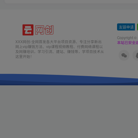
友链申请
-
Copyright ©
XXX网创-全网首发各大平台项目资源、专注分享新出
本站已安全运
网上vip赚钱方法、vip课程视频教程、付费网络课程以
及网赚培训，学习引流、建站、赚钱等，学项目技术从
这里开始！