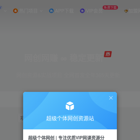
W
免费下载
热门项目
APP下载
VIP会员
加盟
网创网赚 ∞ 稳定更新
网创资源&实战项目 全网首发全年365天更新
超级个体网创资源站
项目
抖音
引流
短视频
小红书
视频号
超级个体网创 | 专注优质VIP网课资源分