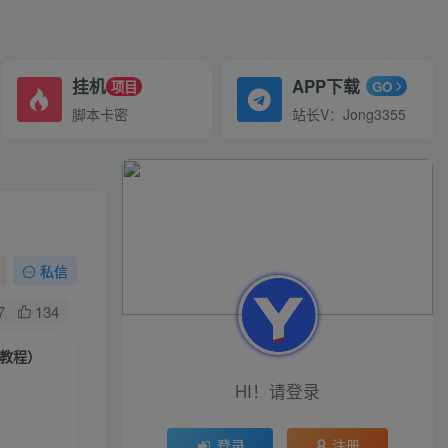
挂机
APP下载
项目
GO
脚本卡密
站长V：Jong3355
私信
7
134
教程）
HI！请登录
登录
注册