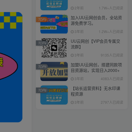
2年前
1.7W+人已阅读
加入UU云网创会员，全站资
TOP3
源免费学习。
3年前
1.2W+人已阅读
UU云网创【VIP会员专属交
TOP4
流群】
3年前
9135人已阅读
加盟UU云网创，搭建同款项
TOP5
目资源站，实现日入2000+
3年前
4083人已阅读
【站长运营资料】无水印课
TOP6
程资源
3年前
2797人已阅读