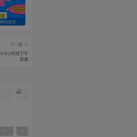
加入UU云网创会员，全站资源免费学习。
UU云网创【VIP会员专属交流群】
加盟UU云网创，搭建同款项目资源站，实现日入2000+
下一篇
0 5小时线下干
货课
抖音24小时无人直播音乐，不违规，不封号纯撸音浪，小白实操当天日入1000+
快手美女组合收益拼图引流，创业粉玩法，单日引流50+