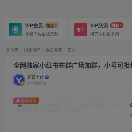
VIP会员
VIP交流
抢先
群聊
免费下载全站资源
研究探讨更多创业项目路子。
首页
创业课程
会员免费
正文
全网独家小红书在群广场加群，小号可批
超级个体
2年前发布
付费阅读