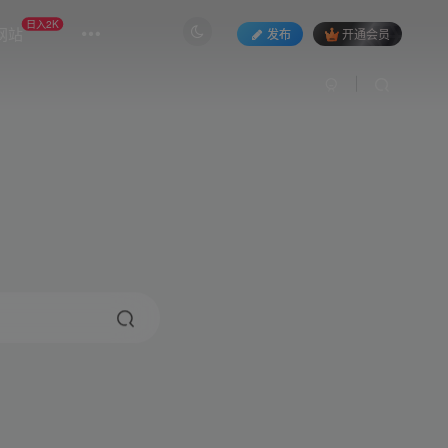
日入2K
网站
发布
开通会员