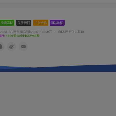
免责声明
-
关于我们
-
广告合作
-
网站地图
 2023 ·
UU网创闽ICP备2025115559号-1
· 由
UU网创
强力驱动.
行:
1639天14小时55分55秒