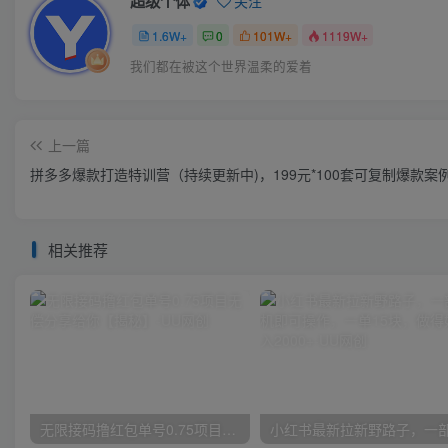
超级个体
关注
1.6W+
0
101W+
1119W+
我们都在被这个世界温柔的爱着
上一篇
拼多多爆款打造特训营（持续更新中)，199元*100套可复制爆款案
相关推荐
无限接码撸红包单号0.75项目无偿分享给你【揭秘】