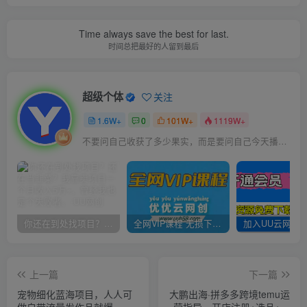
Time always save the best for last.
时间总把最好的人留到最后
超级个体
关注
1.6W+
0
101W+
1119W+
不要问自己收获了多少果实，而是要问自己今天播种了多少种子
你还在到处找项目？还在当韭菜？我靠卖项目一个月收入5万+，曾经我也是个失败者。
全网VIP课程 无损下载~
上一篇
下一篇
宠物细化蓝海项目，人人可
大鹏出海·拼多多跨境temu运