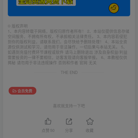
©
版权声明
1、本内容转载于网络，版权归原作者所有！ 2、本站仅提供信息存储
空间服务，不拥有所有权，不承担相关法律责任。 3、本内容若侵犯
到你的版权利益，请联系我们，会尽快给予删除处理！ 4、本站全资
源仅供测试和学习，请勿用于非法操作，一切后果与本站无关。 5、
如遇到充值付费环节课程或软件 请马上删除退出 涉及自身权益/利益
需要投资的一律不要相信，访客发现请向客服举报。 6、本教程仅供
揭秘 请勿用于非法违规操作 否则和作者 官网 无关
THE END
会员免费
喜欢就支持一下吧
点赞
50
分享
收藏