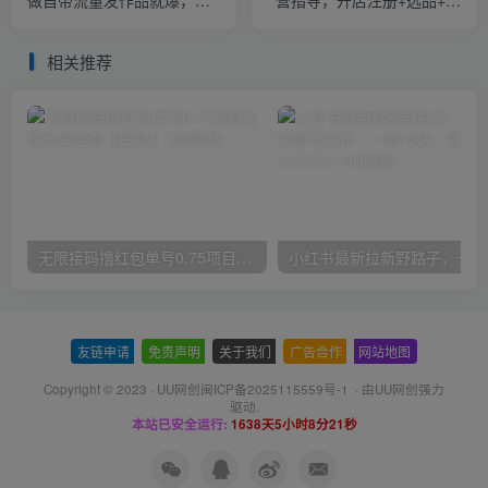
做自带流量发作品就爆，掌
营指导，开店注册+选品+核
握方法每天收入300－800+
价上架，日出千单实战课
【揭秘】
相关推荐
无限接码撸红包单号0.75项目无偿分享给你【揭秘】
小红
友链申请
-
免责声明
-
关于我们
-
广告合作
-
网站地图
Copyright © 2023 ·
UU网创闽ICP备2025115559号-1
· 由
UU网创
强力
驱动.
本站已安全运行:
1638天5小时8分22秒