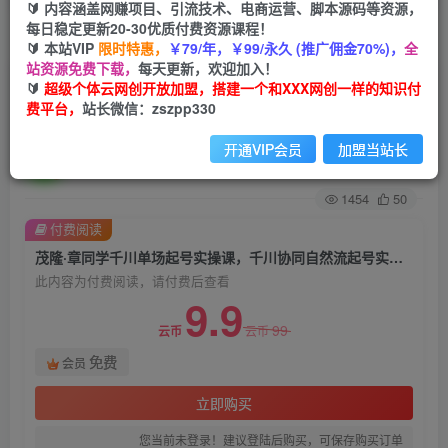
🔰 内容涵盖网赚项目、引流技术、电商运营、脚本源码等资源，
每日稳定更新20-30优质付费资源课程！
首页
创业课程
会员免费
正文
🔰 本站VIP
限时特惠，
￥79/年，￥99/永久 (推广佣金70%)，
全
站资源免费下载，
每天更新，欢迎加入！
茂隆·章同学千川单场起号实操课，​千川协同自然
🔰
超级个体云网创开放加盟，搭建一个和XXX网创一样的知识付
费平台，
站长微信：zszpp330
流起号实操案例拆解，解密起号核心算法6件套
开通VIP会员
加盟当站长
超级个体
关注
私信
2年前发布
1454
50
付费阅读
茂隆·章同学千川单场起号实操课，​千川协同自然流起号实操案例拆解，解密起号核心算法6件套
此内容为付费阅读，请付费后查看
9.9
99
云币
云币
免费
会员
立即购买
您当前未登录！建议登陆后购买，可保存购买订单