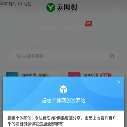
网创网赚 ∞ 稳定更新
网创资源&实战项目 全网首发全年365天更新
输入关键词搜索
VIP会员
VIP交流
抢先
群聊
免费下载全站资源
研究探讨更多创业项目路子。
VIP推广
招募站长
70%分佣
推荐
超级个体网创资源站
会员专属推广链接
搭建同款网站，自己当老板
超级个体网创 | 专注优质VIP网课资源分享，市面上收费几百几
挂机
APP下载
项目
GO
千的项目资源课程这里全部都有！
脚本卡密
站长V：Jong3355