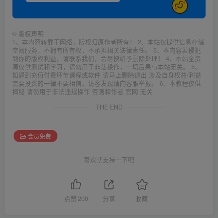
©
版权声明
1、本内容转载于网络，版权归原作者所有！ 2、本站仅提供信息存储
空间服务，不拥有所有权，不承担相关法律责任。 3、本内容若侵犯
到你的版权利益，请联系我们，会尽快给予删除处理！ 4、本站全资
源仅供测试和学习，请勿用于非法操作，一切后果与本站无关。 5、
如遇到充值付费环节课程或软件 请马上删除退出 涉及自身权益/利益
需要投资的一律不要相信，访客发现请向客服举报。 6、本教程仅供
揭秘 请勿用于非法违规操作 否则和作者 官网 无关
THE END
会员免费
喜欢就支持一下吧
点赞
200
分享
收藏