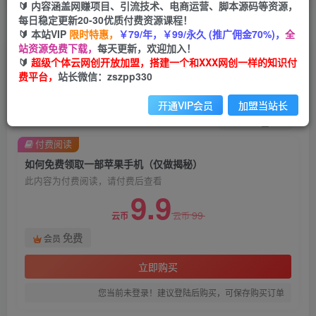
🔰 内容涵盖网赚项目、引流技术、电商运营、脚本源码等资源，
每日稳定更新20-30优质付费资源课程！
首页
创业课程
会员免费
正文
🔰 本站VIP
限时特惠，
￥79/年，￥99/永久 (推广佣金70%)，
全
站资源免费下载，
每天更新，欢迎加入！
如何免费领取一部苹果手机（仅做揭秘）
🔰
超级个体云网创开放加盟，搭建一个和XXX网创一样的知识付
费平台，
站长微信：zszpp330
超级个体
关注
私信
2年前发布
开通VIP会员
加盟当站长
1207
200
付费阅读
如何免费领取一部苹果手机（仅做揭秘）
此内容为付费阅读，请付费后查看
9.9
99
云币
云币
免费
会员
立即购买
您当前未登录！建议登陆后购买，可保存购买订单