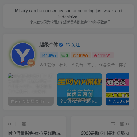
Misery can be caused by someone being just weak and
indecisive.
一个人仅仅因为软弱无能或优柔寡断就完全可能招致痛苦
超级个体
关注
1.6W+
0
101W+
1119W+
人生就像一杯茶，不会苦一辈子，但总会苦一阵子
你还在到处找项目？还在当韭菜？我靠卖项目一个月收入5万+，曾经我也是个失败者。
全网VIP课程 无损下载~
上一篇
下一篇
闲鱼流量掘金-虚拟变现新玩
2023最新冷门暴利赚钱项