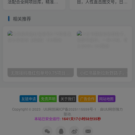
法配合全网项目库，精准引
目，人性直击图文号，日收
流变现3W+
入1000+【揭秘】
相关推荐
无限接码撸红包单号0.75项目无偿分享给你【揭秘】
小红
友链申请
-
免责声明
-
关于我们
-
广告合作
-
网站地图
Copyright © 2023 ·
UU网创闽ICP备2025115559号-1
· 由
UU网创
强力
驱动.
本站已安全运行:
1641天17小时58分35秒