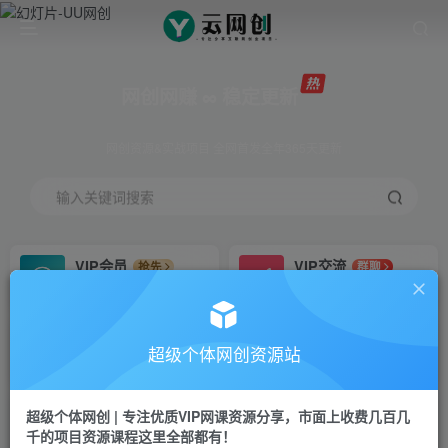
网创网赚 ∞ 稳定更新
网创资源&实战项目 全网首发全年365天更新
输入关键词搜索
VIP会员
VIP交流
抢先
群聊
免费下载全站资源
研究探讨更多创业项目路子。
VIP推广
招募站长
70%分佣
推荐
超级个体网创资源站
会员专属推广链接
搭建同款网站，自己当老板
超级个体网创 | 专注优质VIP网课资源分享，市面上收费几百几
挂机
APP下载
项目
GO
千的项目资源课程这里全部都有！
脚本卡密
站长V：Jong3355