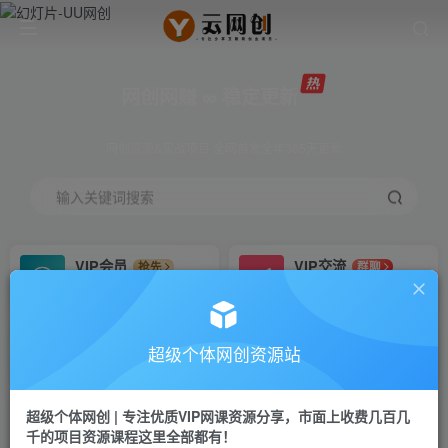
网创网赚 ∞ 稳定更新
网创资源&实战项目 全网首发全年365天更新
输入关键词搜索
VIP会员
VIP交流
抢先
群聊
免费下载全站资源
研究探讨更多创业项目路子。
VIP推广
招募站长
70%分佣
推荐
超级个体网创资源站
会员专属推广链接
搭建同款网站，自己当老板
超级个体网创 | 专注优质VIP网课资源分享，市面上收费几百几
挂机
APP下载
项目
GO
千的项目资源课程这里全部都有！
脚本卡密
站长V：Jong3355