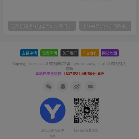
无限接码撸红包单号0.75项目无偿分享给你【揭秘】
小红
友链申请
-
免责声明
-
关于我们
-
广告合作
-
网站地图
Copyright © 2023 ·
UU网创闽ICP备2025115559号-1
· 由
UU网创
强力
驱动.
本站已安全运行:
1637天21小时50分16秒
扫码加站长微信
UU云网创系统
3.0