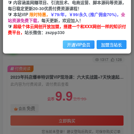
🔰 内容涵盖网赚项目、引流技术、电商运营、脚本源码等资源，
每日稳定更新20-30优质付费资源课程！
首页
创业课程
会员免费
正文
🔰 本站VIP
限时特惠，
￥79/年，￥99/永久 (推广佣金70%)，
全
站资源免费下载，
每天更新，欢迎加入！
2023年抖店爆单特训营VIP现场课：六大实战篇+7
🔰
超级个体云网创开放加盟，搭建一个和XXX网创一样的知识付
费平台，
站长微信：zszpp330
天快速起爆+标签暴力玩法
开通VIP会员
加盟当站长
超级个体
关注
私信
2年前发布
1317
128
付费阅读
2023年抖店爆单特训营VIP现场课：六大实战篇+7天快速起爆+标签暴力玩法
此内容为付费阅读，请付费后查看
9.9
99
云币
云币
免费
会员
立即购买
您当前未登录！建议登陆后购买，可保存购买订单