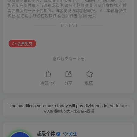
源仅供测试和学习，请勿用于非法操作，一切后果与本站无关。 5、
如遇到充值付费环节课程或软件 请马上删除退出 涉及自身权益/利益
需要投资的一律不要相信，访客发现请向客服举报。 6、本教程仅供
揭秘 请勿用于非法违规操作 否则和作者 官网 无关
THE END
会员免费
喜欢就支持一下吧
点赞
128
分享
收藏
The sacrifices you make today will pay dividends in the future.
今天的牺牲和努力未来都会有回报
超级个体
关注