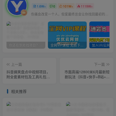
1.6W+
0
101W+
1119W+
伤痛会改变一个人，但爱最终总会让你找回最初的自己
你还在到处找项目？还在当韭菜？我靠卖项目一个月收入5万+，曾经我也是个失败者。
全网VIP课程 无损下载~
上一篇
下一篇
抖音搞笑盘点中视频项目，
市面高端12800米6月最新短
附全套素材包及工具礼包，
剧玩法（抖音+快手+B站+视
轻松制作热门视频
频号）日入1000-5000，小
白从零就可开始
相关推荐