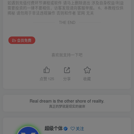
如遇到充值付费环节课程或软件 请马上删除退出 涉及自身权益/利益
需要投资的一律不要相信，访客发现请向客服举报。 6、本教程仅供
揭秘 请勿用于非法违规操作 否则和作者 官网 无关
THE END
会员免费
喜欢就支持一下吧
点赞
125
分享
收藏
Real dream is the other shore of reality.
真正的梦就是现实的彼岸
超级个体
关注