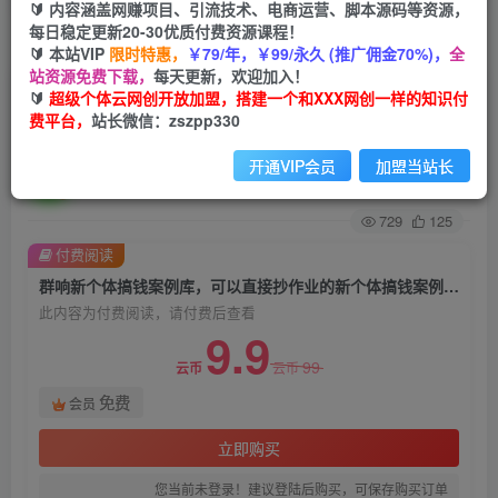
🔰 内容涵盖网赚项目、引流技术、电商运营、脚本源码等资源，
每日稳定更新20-30优质付费资源课程！
首页
创业课程
会员免费
正文
🔰 本站VIP
限时特惠，
￥79/年，￥99/永久 (推广佣金70%)，
全
站资源免费下载，
每天更新，欢迎加入！
群响新个体‮钱搞‬案例库，可‮直以‬接抄作业的新‮体个‬
🔰
超级个体云网创开放加盟，搭建一个和XXX网创一样的知识付
费平台，
站长微信：zszpp330
搞钱案例库，如何赚到你的第一个100w
开通VIP会员
加盟当站长
超级个体
关注
私信
2年前发布
729
125
付费阅读
群响新个体‮钱搞‬案例库，可‮直以‬接抄作业的新‮体个‬搞钱案例库，如何赚到你的第一个100w
此内容为付费阅读，请付费后查看
9.9
99
云币
云币
免费
会员
立即购买
您当前未登录！建议登陆后购买，可保存购买订单