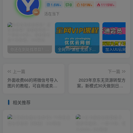
1.6W+
0
101W+
1119W+
活在当下
你还在到处找项目？还在当韭菜？我靠卖项目一个月收入5万+，曾经我也是个失败者。
全网VIP课程 无损下载~
上一篇
下一篇
外面收费66的将微信号导入
2023年京东无货源转型方
图片的教程，可自用或卖教
案，新模式30天做到日销1
程，一单66元，轻松日入
万以上
300+【揭秘】
相关推荐