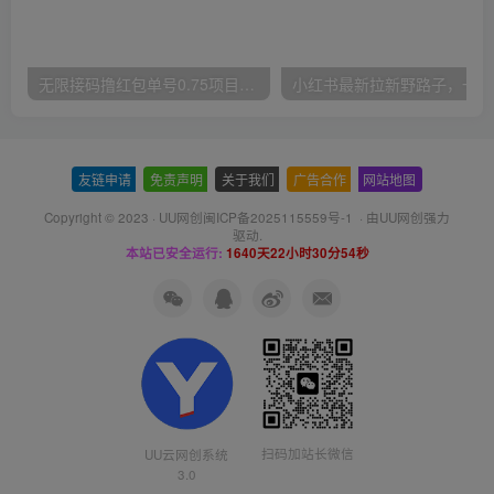
无限接码撸红包单号0.75项目无偿分享给你【揭秘】
小红
友链申请
-
免责声明
-
关于我们
-
广告合作
-
网站地图
Copyright © 2023 ·
UU网创闽ICP备2025115559号-1
· 由
UU网创
强力
驱动.
本站已安全运行:
1640天22小时30分55秒
扫码加站长微信
UU云网创系统
3.0