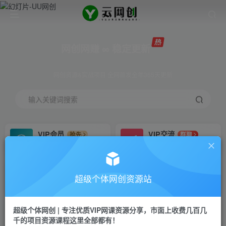
网创网赚 ∞ 稳定更新
网创资源&实战项目 全网首发全年365天更新
输入关键词搜索
VIP会员
VIP交流
抢先
群聊
免费下载全站资源
研究探讨更多创业项目路子。
VIP推广
招募站长
70%分佣
推荐
超级个体网创资源站
会员专属推广链接
搭建同款网站，自己当老板
超级个体网创 | 专注优质VIP网课资源分享，市面上收费几百几
挂机
APP下载
项目
GO
千的项目资源课程这里全部都有！
脚本卡密
站长V：Jong3355