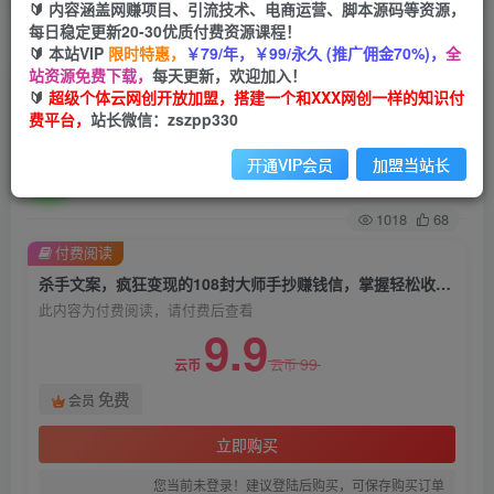
🔰 内容涵盖网赚项目、引流技术、电商运营、脚本源码等资源，
每日稳定更新20-30优质付费资源课程！
首页
创业课程
会员免费
正文
🔰 本站VIP
限时特惠，
￥79/年，￥99/永久 (推广佣金70%)，
全
站资源免费下载，
每天更新，欢迎加入！
杀手文案，疯狂变现的108封大师手抄赚钱信，掌
🔰
超级个体云网创开放加盟，搭建一个和XXX网创一样的知识付
费平台，
站长微信：zszpp330
握轻松收钱的文案密码【文档非视频】
开通VIP会员
加盟当站长
超级个体
关注
私信
2年前发布
1018
68
付费阅读
杀手文案，疯狂变现的108封大师手抄赚钱信，掌握轻松收钱的文案密码【文档非视频】
此内容为付费阅读，请付费后查看
9.9
99
云币
云币
免费
会员
立即购买
您当前未登录！建议登陆后购买，可保存购买订单