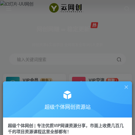
网创网赚 ∞ 稳定更新
网创资源&实战项目 全网首发全年365天更新
输入关键词搜索
VIP会员
VIP交流
抢先
群聊
免费下载全站资源
研究探讨更多创业项目路子。
VIP推广
招募站长
70%分佣
推荐
超级个体网创资源站
会员专属推广链接
搭建同款网站，自己当老板
超级个体网创 | 专注优质VIP网课资源分享，市面上收费几百几
挂机
APP下载
项目
GO
千的项目资源课程这里全部都有！
脚本卡密
站长V：Jong3355