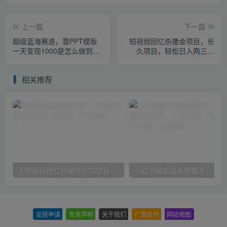
上一篇
下一篇
超级蓝海赛道，靠PPT模板
短视频回忆杀撸金项目，长
一天变现1000是怎么做到的
久项目，轻松日入两三张
（教程+99999份PPT模板）
【揭秘】
【揭秘】
相关推荐
无限接码撸红包单号0.75项目无偿分享给你【揭秘】
小红
友链申请
-
免责声明
-
关于我们
-
广告合作
-
网站地图