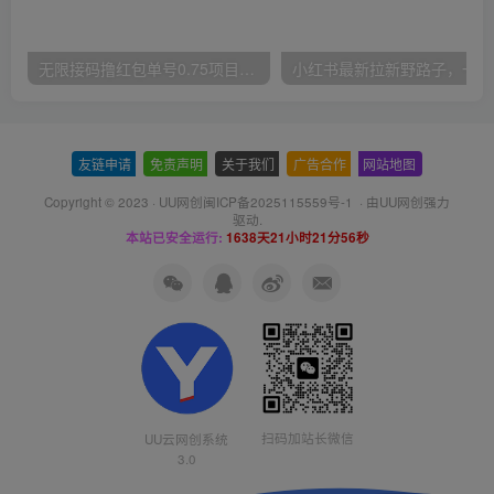
无限接码撸红包单号0.75项目无偿分享给你【揭秘】
小红
友链申请
-
免责声明
-
关于我们
-
广告合作
-
网站地图
Copyright © 2023 ·
UU网创闽ICP备2025115559号-1
· 由
UU网创
强力
驱动.
本站已安全运行:
1638天21小时21分57秒
扫码加站长微信
UU云网创系统
3.0