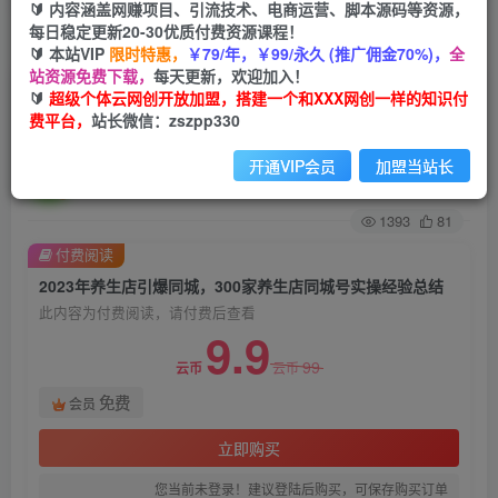
🔰 内容涵盖网赚项目、引流技术、电商运营、脚本源码等资源，
每日稳定更新20-30优质付费资源课程！
首页
创业课程
会员免费
正文
🔰 本站VIP
限时特惠，
￥79/年，￥99/永久 (推广佣金70%)，
全
站资源免费下载，
每天更新，欢迎加入！
2023年养生店引爆同城，300家养生店同城号实操
🔰
超级个体云网创开放加盟，搭建一个和XXX网创一样的知识付
费平台，
站长微信：zszpp330
经验总结
开通VIP会员
加盟当站长
超级个体
关注
私信
2年前发布
1393
81
付费阅读
2023年养生店引爆同城，300家养生店同城号实操经验总结
此内容为付费阅读，请付费后查看
9.9
99
云币
云币
免费
会员
立即购买
您当前未登录！建议登陆后购买，可保存购买订单