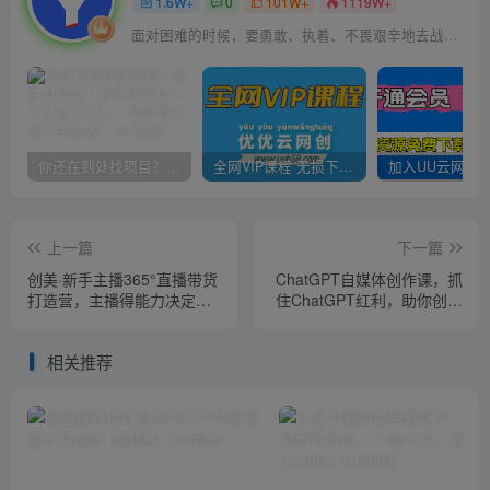
1.6W+
0
101W+
1119W+
面对困难的时候，要勇敢、执着、不畏艰辛地去战胜它
你还在到处找项目？还在当韭菜？我靠卖项目一个月收入5万+，曾经我也是个失败者。
全网VIP课程 无损下载~
上一篇
下一篇
创美·新手主播365°直播带货
ChatGPT自媒体创作课，抓
打造营，主播得能力决定直
住ChatGPT红利，助你创作
播间的上限，在电商赛道拿
效率提升10倍
捏用户人性取胜
相关推荐