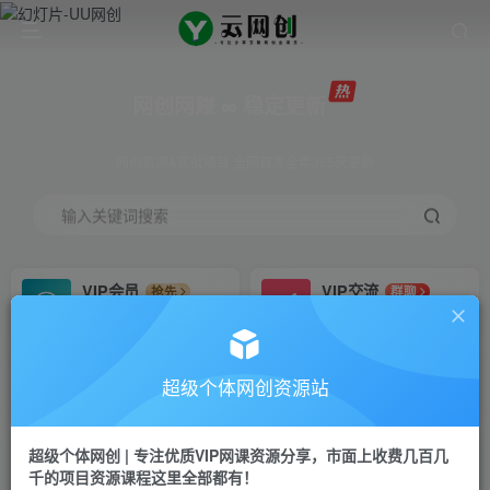
网创网赚 ∞ 稳定更新
网创资源&实战项目 全网首发全年365天更新
输入关键词搜索
VIP会员
VIP交流
抢先
群聊
免费下载全站资源
研究探讨更多创业项目路子。
VIP推广
招募站长
70%分佣
推荐
超级个体网创资源站
会员专属推广链接
搭建同款网站，自己当老板
超级个体网创 | 专注优质VIP网课资源分享，市面上收费几百几
挂机
APP下载
项目
GO
千的项目资源课程这里全部都有！
脚本卡密
站长V：Jong3355