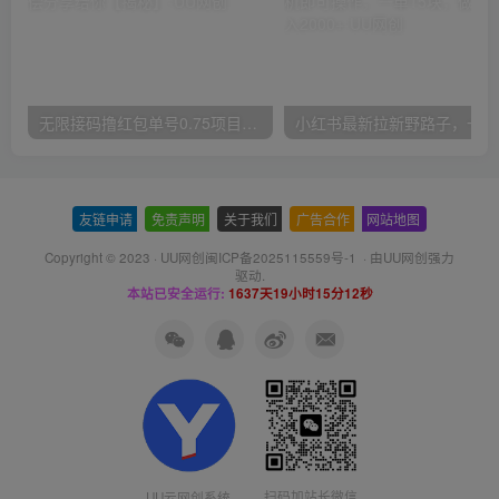
无限接码撸红包单号0.75项目无偿分享给你【揭秘】
小红
友链申请
-
免责声明
-
关于我们
-
广告合作
-
网站地图
Copyright © 2023 ·
UU网创闽ICP备2025115559号-1
· 由
UU网创
强力
驱动.
本站已安全运行:
1637天19小时15分13秒
扫码加站长微信
UU云网创系统