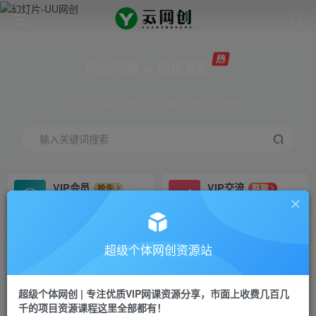
网创网赚 ∞ 稳定更新
网创资源&实战项目 全网首发全年365天更新
输入关键词搜索
VIP会员
VIP交流
抢先
群聊
免费下载全站资源
研究探讨更多创业项目路子。
VIP推广
招募站长
70%分佣
推荐
超级个体网创资源站
会员专属推广链接
搭建同款网站，自己当老板
超级个体网创 | 专注优质VIP网课资源分享，市面上收费几百几
挂机
APP下载
项目
GO
千的项目资源课程这里全部都有！
脚本卡密
站长V：Jong3355