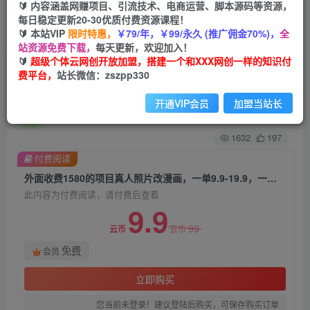
🔰 内容涵盖网赚项目、引流技术、电商运营、脚本源码等资源，
每日稳定更新20-30优质付费资源课程！
首页
创业课程
会员免费
正文
🔰 本站VIP
限时特惠，
￥79/年，￥99/永久 (推广佣金70%)，
全
站资源免费下载，
每天更新，欢迎加入！
外面收费1580的项目真人照片改漫画，一单9.9-
🔰
超级个体云网创开放加盟，搭建一个和XXX网创一样的知识付
费平台，
站长微信：zszpp330
19.9，一部手机实现月入过万【揭秘】
开通VIP会员
加盟当站长
超级个体
关注
私信
2年前发布
1632
197
付费阅读
外面收费1580的项目真人照片改漫画，一单9.9-19.9，一部手机实现月入过万【揭秘】
此内容为付费阅读，请付费后查看
9.9
99
云币
云币
免费
会员
立即购买
您当前未登录！建议登陆后购买，可保存购买订单