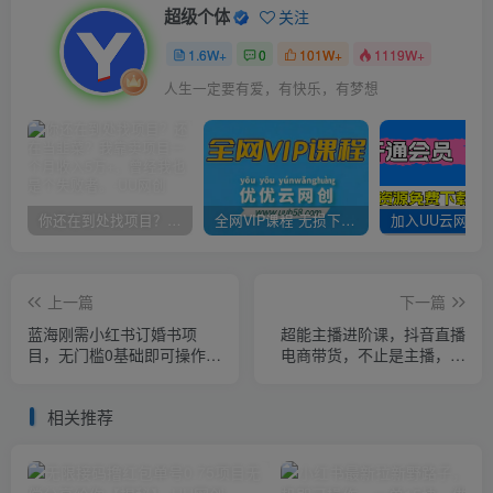
超级个体
关注
1.6W+
0
101W+
1119W+
人生一定要有爱，有快乐，有梦想
你还在到处找项目？还在当韭菜？我靠卖项目一个月收入5万+，曾经我也是个失败者。
全网VIP课程 无损下载~
上一篇
下一篇
蓝海刚需小红书订婚书项
超能主播进阶课，抖音直播
目，无门槛0基础即可操作操
电商带货，不止是主播，品
作得当日入500+【揭秘】
牌商家运营都能学的
相关推荐