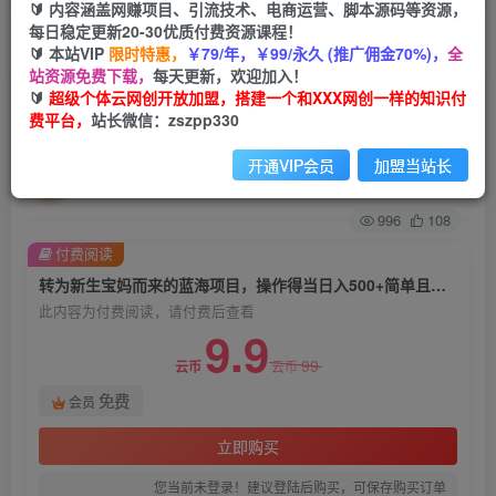
🔰 内容涵盖网赚项目、引流技术、电商运营、脚本源码等资源，
每日稳定更新20-30优质付费资源课程！
首页
创业课程
会员免费
正文
🔰 本站VIP
限时特惠，
￥79/年，￥99/永久 (推广佣金70%)，
全
站资源免费下载，
每天更新，欢迎加入！
转为新生宝妈而来的蓝海项目，操作得当日入
🔰
超级个体云网创开放加盟，搭建一个和XXX网创一样的知识付
费平台，
站长微信：zszpp330
500+简单且暴力（保姆级玩法）【揭秘】
开通VIP会员
加盟当站长
超级个体
关注
私信
2年前发布
996
108
付费阅读
转为新生宝妈而来的蓝海项目，操作得当日入500+简单且暴力（保姆级玩法）【揭秘】
此内容为付费阅读，请付费后查看
9.9
99
云币
云币
免费
会员
立即购买
您当前未登录！建议登陆后购买，可保存购买订单