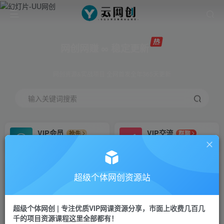
网创网赚 ∞ 稳定更新
网创资源&实战项目 全网首发全年365天更新
输入关键词搜索
VIP会员
VIP交流
抢先
群聊
免费下载全站资源
研究探讨更多创业项目路子。
VIP推广
招募站长
70%分佣
推荐
超级个体网创资源站
会员专属推广链接
搭建同款网站，自己当老板
超级个体网创 | 专注优质VIP网课资源分享，市面上收费几百几
挂机
APP下载
项目
GO
千的项目资源课程这里全部都有！
脚本卡密
站长V：Jong3355