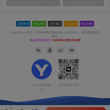
无限接码撸红包单号0.75项目无偿分享给你【揭秘】
小红
友链申请
-
免责声明
-
关于我们
-
广告合作
-
网站地图
Copyright © 2023 ·
UU网创闽ICP备2025115559号-1
· 由
UU网创
强力
驱动.
本站已安全运行:
1639天4小时4分59秒
扫码加站长微信
UU云网创系统
3.0
108