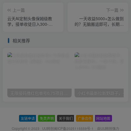
上一篇
下一篇
云天AI定制头像保姆级教
一天收益5000+怎么做到
学，接单收徒日入300-
的？无脑搬运即可，长期稳
1000+
定项目，一部手机可做【揭
秘】
相关推荐
无限接码撸红包单号0.75项目无偿分享给你【揭秘】
小红
友链申请
-
免责声明
-
关于我们
-
广告合作
-
网站地图
Copyright © 2023 ·
UU网创闽ICP备2025115559号-1
· 由
UU网创
强力