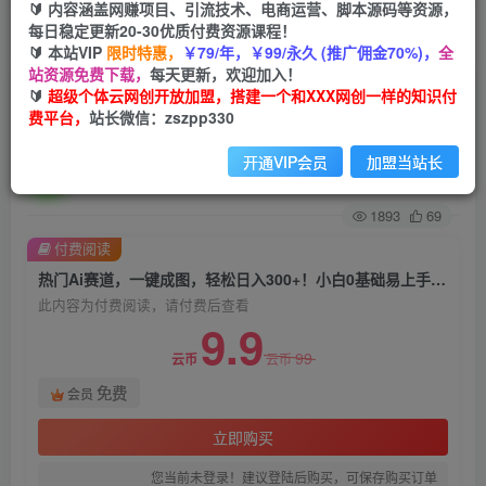
🔰 内容涵盖网赚项目、引流技术、电商运营、脚本源码等资源，
每日稳定更新20-30优质付费资源课程！
首页
创业课程
会员免费
正文
🔰 本站VIP
限时特惠，
￥79/年，￥99/永久 (推广佣金70%)，
全
站资源免费下载，
每天更新，欢迎加入！
热门Ai赛道，一键成图，轻松日入300+！小白0基
🔰
超级个体云网创开放加盟，搭建一个和XXX网创一样的知识付
费平台，
站长微信：zszpp330
础易上手【揭秘】
开通VIP会员
加盟当站长
超级个体
关注
私信
2年前发布
1893
69
付费阅读
热门Ai赛道，一键成图，轻松日入300+！小白0基础易上手【揭秘】
此内容为付费阅读，请付费后查看
9.9
99
云币
云币
免费
会员
立即购买
您当前未登录！建议登陆后购买，可保存购买订单