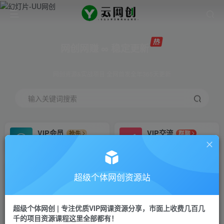
网创网赚 ∞ 稳定更新
网创资源&实战项目 全网首发全年365天更新
输入关键词搜索
VIP会员
VIP交流
抢先
群聊
免费下载全站资源
研究探讨更多创业项目路子。
VIP推广
招募站长
70%分佣
推荐
超级个体网创资源站
会员专属推广链接
搭建同款网站，自己当老板
超级个体网创 | 专注优质VIP网课资源分享，市面上收费几百几
挂机
APP下载
项目
GO
千的项目资源课程这里全部都有！
脚本卡密
站长V：Jong3355