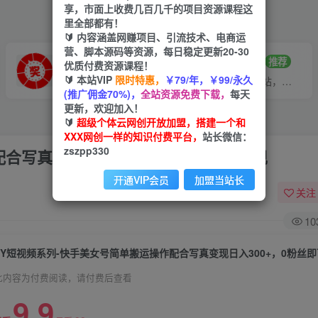
享，市面上收费几百几千的项目资源课程这
里全部都有！
🔰 内容涵盖网赚项目、引流技术、电商运
营、脚本源码等资源，每日稳定更新20-30
VIP推广
招募站长
70%分佣
推荐
优质付费资源课程！
🔰 本站VIP
限时特惠，
￥79/年，￥99/永久
会员专属推广链接
搭建同款网站，自己当老板
(推广佣金70%)，
全站资源免费下载，
每天
更新，欢迎加入！
🔰
超级个体云网创开放加盟，搭建一个和
XXX网创一样的知识付费平台，
站长微信：
zszpp330
合写真变现日入300+，0粉丝即可变现
开通VIP会员
加盟当站长
关注
10
YY短视频系列-快手美女号简单搬运操作配合写真变现日入300+，0粉丝
此内容为付费阅读，请付费后查看
9.9