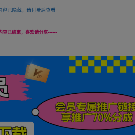
内容已隐藏，请付费后查看
本页内容已结束，喜欢请分享------