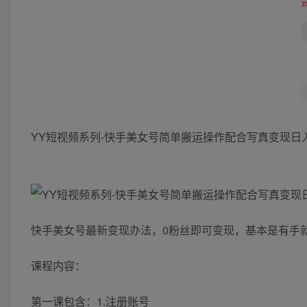
YY短视频系列-快手美女号简单搬运操作配合写真变现日入
快手美女号最新变现办法，0粉丝即可变现，基本是有手
课程内容：
第一课包含：1.注册账号