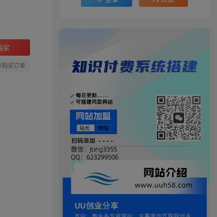
购买
存购买订单