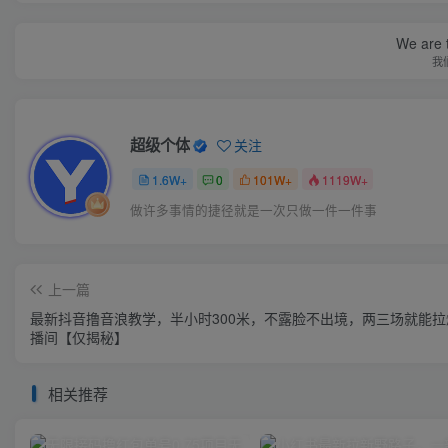
We are t
我
超级个体
关注
1.6W+
0
101W+
1119W+
做许多事情的捷径就是一次只做一件一件事
上一篇
最新抖音撸音浪教学，半小时300米，不露脸不出境，两三场就能拉
播间【仅揭秘】
相关推荐