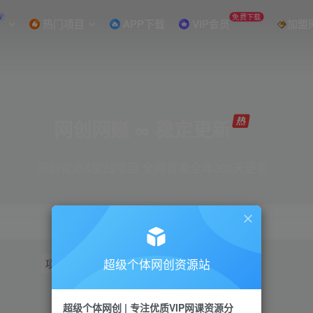
W
免费下载
热门项目
APP下载
VIP会员
加盟
网创网赚 ∞ 稳定更新
网创资源&实战项目 全网首发全年365天更新
超级个体网创资源站
项目
抖音
引流
短视频
小红书
视频号
超级个体网创 | 专注优质VIP网课资源分