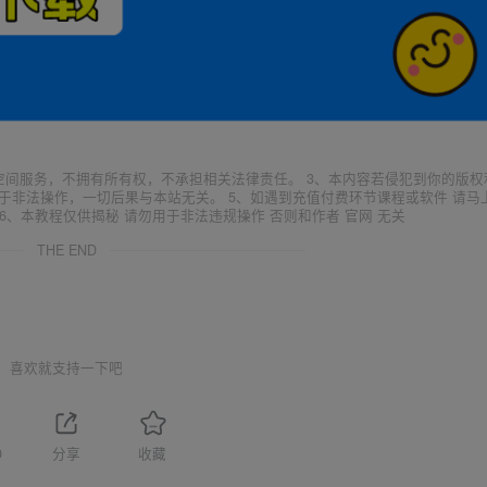
空间服务，不拥有所有权，不承担相关法律责任。 3、本内容若侵犯到你的版权
于非法操作，一切后果与本站无关。 5、如遇到充值付费环节课程或软件 请马
6、本教程仅供揭秘 请勿用于非法违规操作 否则和作者 官网 无关
THE END
喜欢就支持一下吧
0
分享
收藏