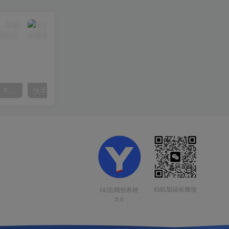
抖音24小时无人直播音乐，不违规，不封号纯撸音浪，小白实操当天日入1000+
快手美女组合收益拼图引流，创业粉玩法，单日引流50+
扫码加站长微信
UU云网创系统
3.0