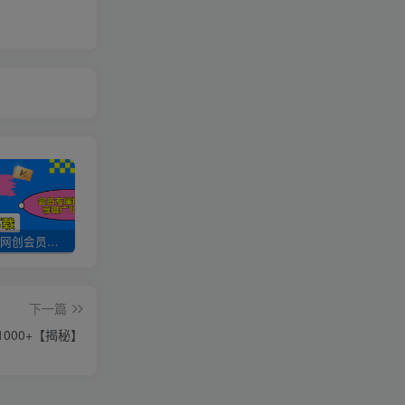
加入UU云网创会员，全站资源免费学习。
UU云网创【VIP会员专属交流群】
加盟UU云网创，搭建同款项目资源站，实现日入2000+
下一篇
1000+【揭秘】