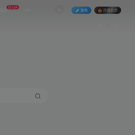
日入2K
网站
发布
开通会员