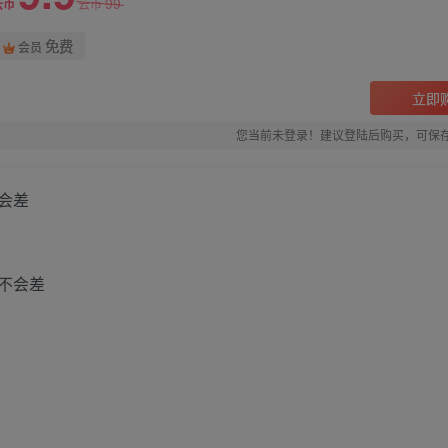
99
云币
云币
免费
会员
立即
您当前未登录！建议登陆后购买，可保
会差