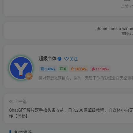
点赞
7
Sometimes a winner 
有时候
超级个体
关注
1.6W+
0
101W+
1119W+
请对梦想充满信心，总有一天属于你的彩虹会在天空微
上一篇
ChatGPT解放双手撸头条收益，日入200保姆级教程，自媒体小白
作【揭秘】
相关推荐