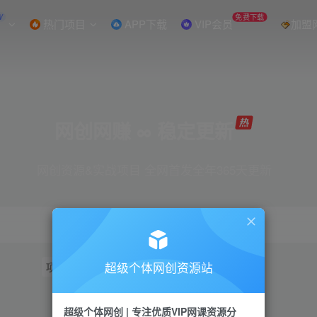
W
免费下载
热门项目
APP下载
VIP会员
加盟
网创网赚 ∞ 稳定更新
网创资源&实战项目 全网首发全年365天更新
超级个体网创资源站
项目
抖音
引流
短视频
小红书
视频号
超级个体网创 | 专注优质VIP网课资源分