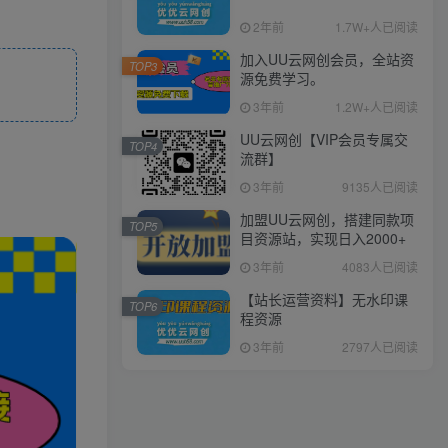
2年前
1.7W+人已阅读
加入UU云网创会员，全站资
TOP3
源免费学习。
3年前
1.2W+人已阅读
UU云网创【VIP会员专属交
TOP4
流群】
3年前
9135人已阅读
加盟UU云网创，搭建同款项
TOP5
目资源站，实现日入2000+
3年前
4083人已阅读
【站长运营资料】无水印课
TOP6
程资源
3年前
2797人已阅读