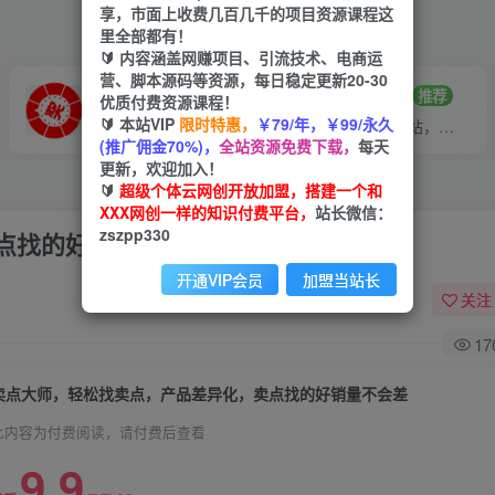
享，市面上收费几百几千的项目资源课程这
里全部都有！
🔰 内容涵盖网赚项目、引流技术、电商运
营、脚本源码等资源，每日稳定更新20-30
VIP推广
招募站长
70%分佣
推荐
优质付费资源课程！
🔰 本站VIP
限时特惠，
￥79/年，￥99/永久
会员专属推广链接
搭建同款网站，自己当老板
(推广佣金70%)，
全站资源免费下载，
每天
更新，欢迎加入！
🔰
超级个体云网创开放加盟，搭建一个和
XXX网创一样的知识付费平台，
站长微信：
zszpp330
点找的好销量不会差
开通VIP会员
加盟当站长
关注
17
卖点大师，轻松找卖点，产品差异化，卖点找的好销量不会差
此内容为付费阅读，请付费后查看
9.9