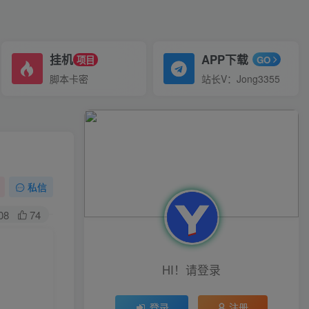
挂机
APP下载
项目
GO
脚本卡密
站长V：Jong3355
私信
08
74
HI！请登录
登录
注册