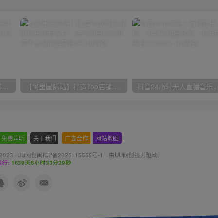
小红书最新拉新野路子，一部手机即可操作，一单15块，做得好日入2000+
【阿里国际站】打造Top店铺&获得优质询盘客户，​95%的国际站讲师不会说的运营技巧
免责声明
-
关于我们
-
广告合作
-
网站地图
 2023 ·
UU网创闽ICP备2025115559号-1
· 由
UU网创
强力驱动.
行:
1639天6小时33分30秒