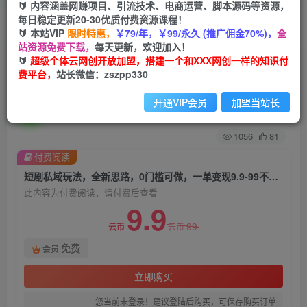
🔰 内容涵盖网赚项目、引流技术、电商运营、脚本源码等资源，
每日稳定更新20-30优质付费资源课程！
首页
创业课程
会员免费
正文
🔰 本站VIP
限时特惠，
￥79/年，￥99/永久 (推广佣金70%)，
全
站资源免费下载，
每天更新，欢迎加入！
短剧私域玩法，全新思路，0门槛可做，一单变现
🔰
超级个体云网创开放加盟，搭建一个和XXX网创一样的知识付
费平台，
站长微信：zszpp330
9.9-99不等（教程+素材）【揭秘】
开通VIP会员
加盟当站长
超级个体
关注
私信
2年前发布
1056
81
付费阅读
短剧私域玩法，全新思路，0门槛可做，一单变现9.9-99不等（教程+素材）【揭秘】
此内容为付费阅读，请付费后查看
9.9
99
云币
云币
免费
会员
立即购买
您当前未登录！建议登陆后购买，可保存购买订单