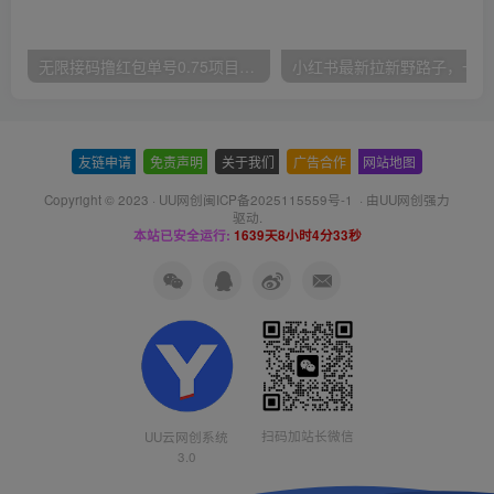
无限接码撸红包单号0.75项目无偿分享给你【揭秘】
小红
友链申请
-
免责声明
-
关于我们
-
广告合作
-
网站地图
Copyright © 2023 ·
UU网创闽ICP备2025115559号-1
· 由
UU网创
强力
驱动.
本站已安全运行:
1639天8小时4分33秒
扫码加站长微信
UU云网创系统
3.0