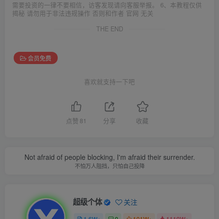
需要投资的一律不要相信，访客发现请向客服举报。 6、本教程仅供
揭秘 请勿用于非法违规操作 否则和作者 官网 无关
THE END
会员免费
喜欢就支持一下吧
点赞
81
分享
收藏
Not afraid of people blocking, I'm afraid their surrender.
不怕万人阻挡，只怕自己投降
超级个体
关注
1.6W+
0
101W+
1119W+