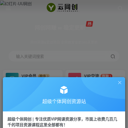
网创网赚 ∞ 稳定更新
网创资源&实战项目 全网首发全年365天更新
输入关键词搜索
VIP会员
VIP交流
抢先
群聊
免费下载全站资源
研究探讨更多创业项目路子。
VIP推广
招募站长
70%分佣
推荐
超级个体网创资源站
会员专属推广链接
搭建同款网站，自己当老板
超级个体网创 | 专注优质VIP网课资源分享，市面上收费几百几
挂机
APP下载
项目
GO
千的项目资源课程这里全部都有！
脚本卡密
站长V：Jong3355