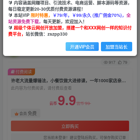
🔰 内容涵盖网赚项目、引流技术、电商运营、脚本源码等资源，
每日稳定更新20-30优质付费资源课程！
首页
创业课程
会员免费
正文
🔰 本站VIP
限时特惠，
￥79/年，￥99/永久 (推广佣金70%)，
全
站资源免费下载，
每天更新，欢迎加入！
许老大流量爆锤法，小餐饮做大进修课，一年
🔰
超级个体云网创开放加盟，搭建一个和XXX网创一样的知识付
费平台，
站长微信：zszpp330
1000家店亲身案例大公开
开通VIP会员
加盟当站长
超级个体
关注
私信
2年前发布
917
79
付费阅读
许老大流量爆锤法，小餐饮做大进修课，一年1000家店亲身案例大公开
此内容为付费阅读，请付费后查看
9.9
99
云币
云币
免费
会员
立即购买
您当前未登录！建议登陆后购买，可保存购买订单