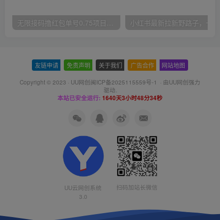
无限接码撸红包单号0.75项目无偿分享给你【揭秘】
小红
友链申请
-
免责声明
-
关于我们
-
广告合作
-
网站地图
Copyright © 2023 ·
UU网创闽ICP备2025115559号-1
· 由
UU网创
强力
驱动.
本站已安全运行:
1640天3小时48分35秒
扫码加站长微信
UU云网创系统
3.0