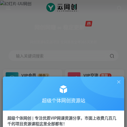
网创网赚 ∞ 稳定更新
网创资源&实战项目 全网首发全年365天更新
输入关键词搜索
VIP会员
VIP交流
抢先
群聊
免费下载全站资源
研究探讨更多创业项目路子。
VIP推广
招募站长
70%分佣
推荐
超级个体网创资源站
会员专属推广链接
搭建同款网站，自己当老板
超级个体网创 | 专注优质VIP网课资源分享，市面上收费几百几
挂机
APP下载
项目
GO
千的项目资源课程这里全部都有！
脚本卡密
站长V：Jong3355