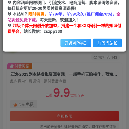
🔰 内容涵盖网赚项目、引流技术、电商运营、脚本源码等资源，
每日稳定更新20-30优质付费资源课程！
首页
创业课程
会员免费
正文
🔰 本站VIP
限时特惠，
￥79/年，￥99/永久 (推广佣金70%)，
全
站资源免费下载，
每天更新，欢迎加入！
云逸·2023剧本杀虚拟资源变现，一部手机无脑操
🔰
超级个体云网创开放加盟，搭建一个和XXX网创一样的知识付
费平台，
站长微信：zszpp330
作，蓝海项目轻松日入500+
开通VIP会员
加盟当站长
超级个体
关注
私信
2年前发布
757
143
付费阅读
云逸·2023剧本杀虚拟资源变现，一部手机无脑操作，蓝海项目轻松日入500+
此内容为付费阅读，请付费后查看
9.9
99
云币
云币
免费
会员
立即购买
您当前未登录！建议登陆后购买，可保存购买订单