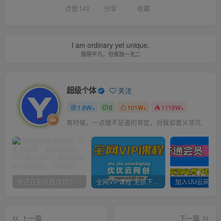
点赞
143
分享
收藏
I am ordinary yet unique.
我很平凡，但我独一无二
超级个体
关注
1.6W+
0
101W+
1119W+
有时候，一点微不足道的肯定，对我却意义非凡
你还在到处找项目？还在当韭菜？我靠卖项目一个月收入5万+，曾经我也是个失败者。
全网VIP课程 无损下载~
上一篇
下一篇