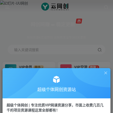
网创网赚 ∞ 稳定更新
网创资源&实战项目 全网首发全年365天更新
输入关键词搜索
VIP会员
VIP交流
抢先
群聊
免费下载全站资源
研究探讨更多创业项目路子。
VIP推广
招募站长
70%分佣
推荐
超级个体网创资源站
会员专属推广链接
搭建同款网站，自己当老板
超级个体网创 | 专注优质VIP网课资源分享，市面上收费几百几
挂机
APP下载
项目
GO
千的项目资源课程这里全部都有！
脚本卡密
站长V：Jong3355