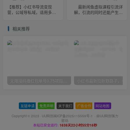
【推荐】小红书导流变现
最新闲鱼虚拟课程引流详
营，公域导私域，适用多数
解，引流的同时还能产生收
平台，一线实操实战团队总
益，赚钱引流两不误【揭
结，真正实战，全是细节！
秘】
相关推荐
无限接码撸红包单号0.75项目无偿分享给你【揭秘】
小红
友链申请
-
免责声明
-
关于我们
-
广告合作
-
网站地图
Copyright © 2023 ·
UU网创闽ICP备2025115559号-1
· 由
UU网创
强力
驱动.
本站已安全运行:
1638天22小时55分16秒