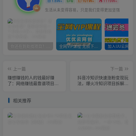
1.6W+
0
101W+
1119W+
生活从未变得容易，只是我们变得更加坚强
你还在到处找项目？还在当韭菜？我靠卖项目一个月收入5万+，曾经我也是个失败者。
全网VIP课程 无损下载~
上一篇
下一篇
赚想赚钱的人的钱最好赚
抖音冷知识快速涨粉变现玩
了：网络赚钱最靠谱项目
法，爆火冷知识项目拆解，
【揭秘】
成品日赚500+【拆解】
相关推荐