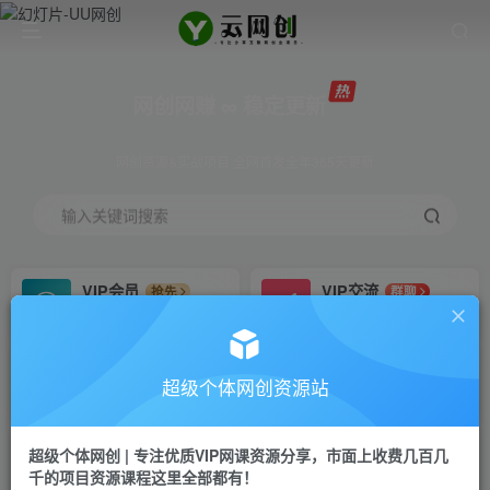
网创网赚 ∞ 稳定更新
网创资源&实战项目 全网首发全年365天更新
输入关键词搜索
VIP会员
VIP交流
抢先
群聊
免费下载全站资源
研究探讨更多创业项目路子。
VIP推广
招募站长
70%分佣
推荐
超级个体网创资源站
会员专属推广链接
搭建同款网站，自己当老板
超级个体网创 | 专注优质VIP网课资源分享，市面上收费几百几
挂机
APP下载
项目
GO
千的项目资源课程这里全部都有！
脚本卡密
站长V：Jong3355