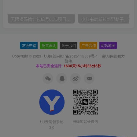
无限接码撸红包单号0.75项目无偿分享给你【揭秘】
小红
友链申请
-
免责声明
-
关于我们
-
广告合作
-
网站地图
Copyright © 2023 ·
UU网创闽ICP备2025115559号-1
· 由
UU网创
强力
驱动.
本站已安全运行:
1638天15小时36分6秒
扫码加站长微信
UU云网创系统
3.0