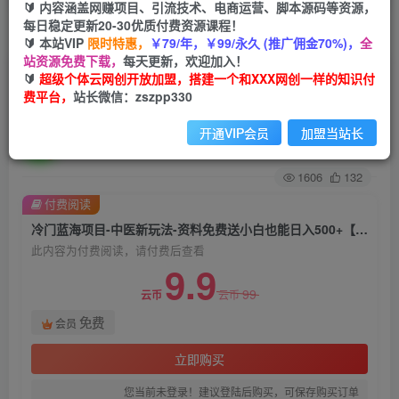
🔰 内容涵盖网赚项目、引流技术、电商运营、脚本源码等资源，
每日稳定更新20-30优质付费资源课程！
首页
创业课程
会员免费
正文
🔰 本站VIP
限时特惠，
￥79/年，￥99/永久 (推广佣金70%)，
全
站资源免费下载，
每天更新，欢迎加入！
冷门蓝海项目-中医新玩法-资料免费送小白也能日
🔰
超级个体云网创开放加盟，搭建一个和XXX网创一样的知识付
费平台，
站长微信：zszpp330
入500+【揭秘】
开通VIP会员
加盟当站长
超级个体
关注
私信
2年前发布
1606
132
付费阅读
冷门蓝海项目-中医新玩法-资料免费送小白也能日入500+【揭秘】
此内容为付费阅读，请付费后查看
9.9
99
云币
云币
免费
会员
立即购买
您当前未登录！建议登陆后购买，可保存购买订单