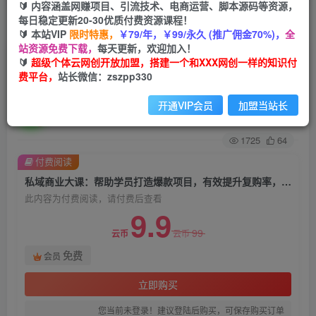
🔰 内容涵盖网赚项目、引流技术、电商运营、脚本源码等资源，
每日稳定更新20-30优质付费资源课程！
首页
创业课程
会员免费
正文
🔰 本站VIP
限时特惠，
￥79/年，￥99/永久 (推广佣金70%)，
全
站资源免费下载，
每天更新，欢迎加入！
私域商业大课：帮助学员打造爆款项目，有效提升
🔰
超级个体云网创开放加盟，搭建一个和XXX网创一样的知识付
费平台，
站长微信：zszpp330
复购率，解决现金流压力，放大利润
开通VIP会员
加盟当站长
超级个体
关注
私信
2年前发布
1725
64
付费阅读
私域商业大课：帮助学员打造爆款项目，有效提升复购率，解决现金流压力，放大利润
此内容为付费阅读，请付费后查看
9.9
99
云币
云币
免费
会员
立即购买
您当前未登录！建议登陆后购买，可保存购买订单