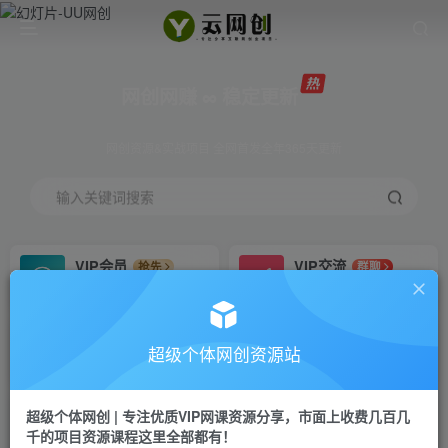
网创网赚 ∞ 稳定更新
网创资源&实战项目 全网首发全年365天更新
输入关键词搜索
VIP会员
VIP交流
抢先
群聊
免费下载全站资源
研究探讨更多创业项目路子。
VIP推广
招募站长
70%分佣
推荐
超级个体网创资源站
会员专属推广链接
搭建同款网站，自己当老板
超级个体网创 | 专注优质VIP网课资源分享，市面上收费几百几
挂机
APP下载
项目
GO
千的项目资源课程这里全部都有！
脚本卡密
站长V：Jong3355