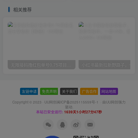
【揭秘】
相关推荐
无限接码撸红包单号0.75项目无偿分享给你【揭秘】
小红
友链申请
-
免责声明
-
关于我们
-
广告合作
-
网站地图
Copyright © 2023 ·
UU网创闽ICP备2025115559号-1
· 由
UU网创
强力
驱动.
本站已安全运行:
1639天1小时27分47秒