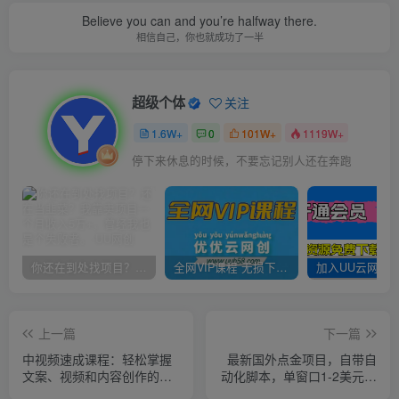
Believe you can and you’re halfway there.
相信自己，你也就成功了一半
超级个体
关注
1.6W+
0
101W+
1119W+
停下来休息的时候，不要忘记别人还在奔跑
你还在到处找项目？还在当韭菜？我靠卖项目一个月收入5万+，曾经我也是个失败者。
全网VIP课程 无损下载~
上一篇
下一篇
中视频速成课程：轻松掌握
最新国外点金项目，自带自
文案、视频和内容创作的秘
动化脚本，单窗口1-2美元，
诀
可批量日入500美金零投资