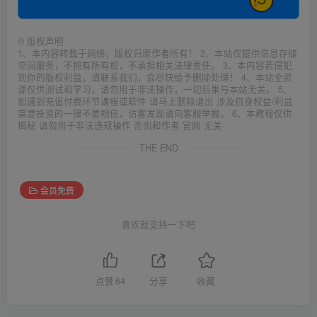
©
版权声明
1、本内容转载于网络，版权归原作者所有！ 2、本站仅提供信息存储
空间服务，不拥有所有权，不承担相关法律责任。 3、本内容若侵犯
到你的版权利益，请联系我们，会尽快给予删除处理！ 4、本站全资
源仅供测试和学习，请勿用于非法操作，一切后果与本站无关。 5、
如遇到充值付费环节课程或软件 请马上删除退出 涉及自身权益/利益
需要投资的一律不要相信，访客发现请向客服举报。 6、本教程仅供
揭秘 请勿用于非法违规操作 否则和作者 官网 无关
THE END
会员免费
喜欢就支持一下吧
点赞
64
分享
收藏