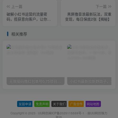
上一篇
下一篇
破解小红书运营的流量密
黑屏撸音浪最新玩法，双重
码，揽获意向客户，让你的
变现，每日保底2张【揭秘】
小红书高点赞多粉丝高转化
相关推荐
无限接码撸红包单号0.75项目无偿分享给你【揭秘】
小红
友链申请
-
免责声明
-
关于我们
-
广告合作
-
网站地图
Copyright © 2023 ·
UU网创闽ICP备2025115559号-1
· 由
UU网创
强力
驱动.