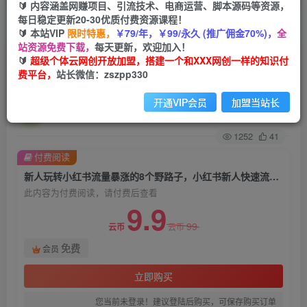
🔰 内容涵盖网赚项目、引流技术、电商运营、脚本源码等资源，
每日稳定更新20-30优质付费资源课程！
首页
创业课程
会员免费
正文
🔰 本站VIP
限时特惠，
￥79/年，￥99/永久 (推广佣金70%)，
全
站资源免费下载，
每天更新，欢迎加入！
新人玩转小红书流量暴涨的8个野路子，小红书新
🔰
超级个体云网创开放加盟，搭建一个和XXX网创一样的知识付
费平台，
站长微信：zszpp330
人快速流量破局
开通VIP会员
加盟当站长
超级个体
关注
私信
2年前发布
1252
41
付费阅读
新人玩转小红书流量暴涨的8个野路子，小红书新人快速流量破局
此内容为付费阅读，请付费后查看
9.9
99
云币
云币
免费
会员
立即购买
您当前未登录！建议登陆后购买，可保存购买订单