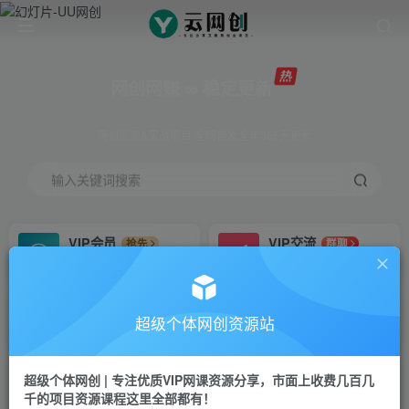
网创网赚 ∞ 稳定更新
网创资源&实战项目 全网首发全年365天更新
输入关键词搜索
VIP会员
VIP交流
抢先
群聊
免费下载全站资源
研究探讨更多创业项目路子。
VIP推广
招募站长
70%分佣
推荐
超级个体网创资源站
会员专属推广链接
搭建同款网站，自己当老板
超级个体网创 | 专注优质VIP网课资源分享，市面上收费几百几
挂机
APP下载
项目
GO
千的项目资源课程这里全部都有！
脚本卡密
站长V：Jong3355