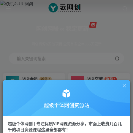
网创网赚 ∞ 稳定更新
网创资源&实战项目 全网首发全年365天更新
输入关键词搜索
VIP会员
VIP交流
抢先
群聊
免费下载全站资源
研究探讨更多创业项目路子。
VIP推广
招募站长
70%分佣
推荐
超级个体网创资源站
会员专属推广链接
搭建同款网站，自己当老板
超级个体网创 | 专注优质VIP网课资源分享，市面上收费几百几
挂机
APP下载
项目
GO
千的项目资源课程这里全部都有！
脚本卡密
站长V：Jong3355