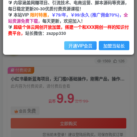
🔰 内容涵盖网赚项目、引流技术、电商运营、脚本源码等资源，
每日稳定更新20-30优质付费资源课程！
首页
创业课程
会员免费
正文
🔰 本站VIP
限时特惠，
￥79/年，￥99/永久 (推广佣金70%)，
全
站资源免费下载，
每天更新，欢迎加入！
小红书最新蓝海项目，无门槛0基础操作，刚需产
🔰
超级个体云网创开放加盟，搭建一个和XXX网创一样的知识付
费平台，
站长微信：zszpp330
品，操作得当日入500+非常简单【揭秘】
开通VIP会员
加盟当站长
超级个体
关注
私信
2年前发布
1569
126
付费阅读
小红书最新蓝海项目，无门槛0基础操作，刚需产品，操作得当日入500+非常简单【揭秘】
此内容为付费阅读，请付费后查看
9.9
99
云币
云币
免费
会员
立即购买
您当前未登录！建议登陆后购买，可保存购买订单