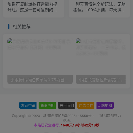
淘系可复制爆款打造能力提
聊天表情包全新玩法，无脑
升班，这是一套可复制的打
搬运，100%原创，每天操作
爆款标准化流程
一小时，实现日入500+【揭
秘】
相关推荐
无限接码撸红包单号0.75项目无偿分享给你【揭秘】
小红
友链申请
-
免责声明
-
关于我们
-
广告合作
-
网站地图
Copyright © 2023 ·
UU网创闽ICP备2025115559号-1
· 由
UU网创
强力
驱动.
本站已安全运行:
1640天19小时42分19秒