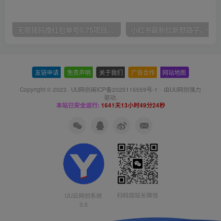
无限接码撸红包单号0.75项目无偿分享给你【揭秘】
小红
友链申请
-
免责声明
-
关于我们
-
广告合作
-
网站地图
Copyright © 2023 ·
UU网创闽ICP备2025115559号-1
· 由
UU网创
强力
驱动.
本站已安全运行:
1641天13小时49分24秒
扫码加站长微信
UU云网创系统
3.0