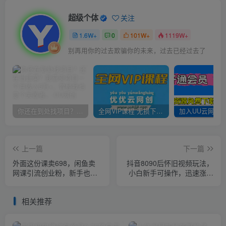
超级个体
关注
1.6W+
0
101W+
1119W+
别再用你的过去欺骗你的未来，过去已经过去了
你还在到处找项目？还在当韭菜？我靠卖项目一个月收入5万+，曾经我也是个失败者。
全网VIP课程 无损下载~
上一篇
下一篇
外面这份课卖698，闲鱼卖
抖音8090后怀旧视频玩法，
网课引流创业粉，新手也可
小白新手可操作，迅速涨粉
日引50+流量【揭秘】
变现（教程+素材）【揭秘】
相关推荐