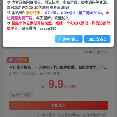
🔰 内容涵盖网赚项目、引流技术、电商运营、脚本源码等资源，
每日稳定更新20-30优质付费资源课程！
首页
创业课程
会员免费
正文
🔰 本站VIP
限时特惠，
￥79/年，￥99/永久 (推广佣金70%)，
全
站资源免费下载，
每天更新，欢迎加入！
考研赛道掘金，一天5000+学历低也能做，保姆式
🔰
超级个体云网创开放加盟，搭建一个和XXX网创一样的知识付
费平台，
站长微信：zszpp330
教学，不学一下，真的可惜
开通VIP会员
加盟当站长
超级个体
关注
私信
2年前发布
820
188
付费阅读
考研赛道掘金，一天5000+学历低也能做，保姆式教学，不学一下，真的可惜
此内容为付费阅读，请付费后查看
9.9
99
云币
云币
免费
会员
立即购买
您当前未登录！建议登陆后购买，可保存购买订单