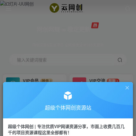
网创网赚 ∞ 稳定更新
网创资源&实战项目 全网首发全年365天更新
输入关键词搜索
VIP会员
VIP交流
抢先
群聊
免费下载全站资源
研究探讨更多创业项目路子。
VIP推广
招募站长
70%分佣
推荐
超级个体网创资源站
会员专属推广链接
搭建同款网站，自己当老板
超级个体网创 | 专注优质VIP网课资源分享，市面上收费几百几
挂机
APP下载
项目
GO
千的项目资源课程这里全部都有！
脚本卡密
站长V：Jong3355