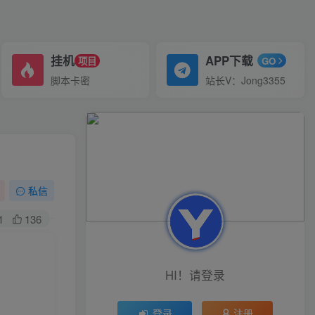
挂机
APP下载
项目
GO
脚本卡密
站长V：Jong3355
私信
1
136
HI！请登录
登录
注册