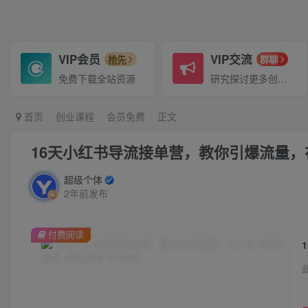
VIP会员
VIP交流
抢先
群聊
免费下载全站资源
研究探讨更多创业项目路子。
首页
创业课程
会员免费
正文
16天小红书导流接单营，教你引爆流量，
超级个体
2年前发布
付费阅读