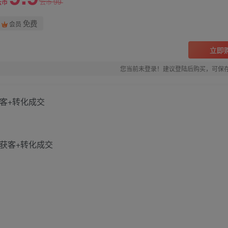
99
云币
云币
免费
会员
立即
您当前未登录！建议登陆后购买，可保
客+转化成交