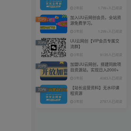
2年前
1.7W+人已阅读
加入UU云网创会员，全站资
TOP3
源免费学习。
3年前
1.2W+人已阅读
UU云网创【VIP会员专属交
TOP4
流群】
3年前
9135人已阅读
加盟UU云网创，搭建同款项
TOP5
目资源站，实现日入2000+
3年前
4083人已阅读
【站长运营资料】无水印课
TOP6
程资源
3年前
2797人已阅读