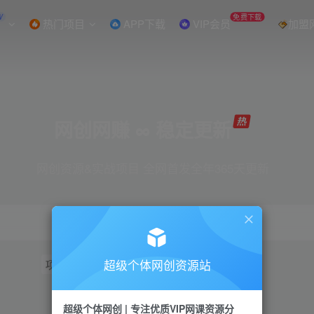
W
免费下载
热门项目
APP下载
VIP会员
加盟
网创网赚 ∞ 稳定更新
网创资源&实战项目 全网首发全年365天更新
超级个体网创资源站
项目
抖音
引流
短视频
小红书
视频号
超级个体网创 | 专注优质VIP网课资源分