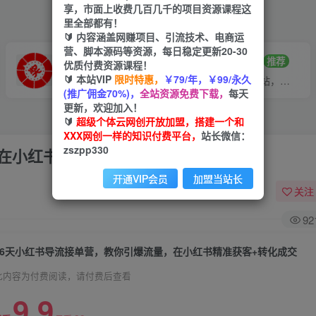
享，市面上收费几百几千的项目资源课程这
里全部都有！
🔰 内容涵盖网赚项目、引流技术、电商运
营、脚本源码等资源，每日稳定更新20-30
VIP推广
招募站长
70%分佣
推荐
优质付费资源课程！
🔰 本站VIP
限时特惠，
￥79/年，￥99/永久
会员专属推广链接
搭建同款网站，自己当老板
(推广佣金70%)，
全站资源免费下载，
每天
更新，欢迎加入！
🔰
超级个体云网创开放加盟，搭建一个和
XXX网创一样的知识付费平台，
站长微信：
zszpp330
在小红书精准获客+转化成交
开通VIP会员
加盟当站长
关注
92
16天小红书导流接单营，教你引爆流量，在小红书精准获客+转化成交
此内容为付费阅读，请付费后查看
9.9