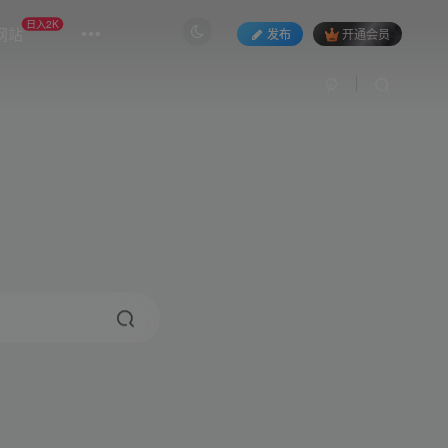
日入2K
网站
发布
开通会员