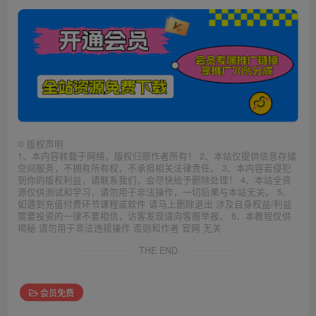
©
版权声明
1、本内容转载于网络，版权归原作者所有！ 2、本站仅提供信息存储
空间服务，不拥有所有权，不承担相关法律责任。 3、本内容若侵犯
到你的版权利益，请联系我们，会尽快给予删除处理！ 4、本站全资
源仅供测试和学习，请勿用于非法操作，一切后果与本站无关。 5、
如遇到充值付费环节课程或软件 请马上删除退出 涉及自身权益/利益
需要投资的一律不要相信，访客发现请向客服举报。 6、本教程仅供
揭秘 请勿用于非法违规操作 否则和作者 官网 无关
THE END
会员免费