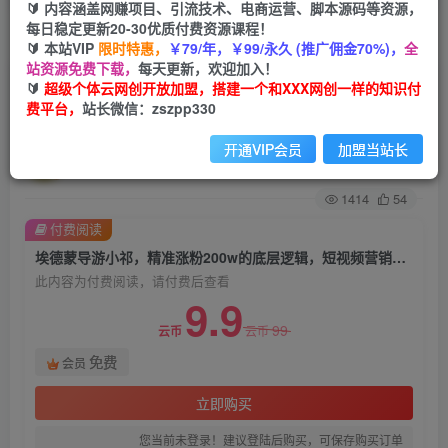
🔰 内容涵盖网赚项目、引流技术、电商运营、脚本源码等资源，
每日稳定更新20-30优质付费资源课程！
首页
创业课程
会员免费
正文
🔰 本站VIP
限时特惠，
￥79/年，￥99/永久 (推广佣金70%)，
全
站资源免费下载，
每天更新，欢迎加入！
埃德蒙导游小祁，精准涨粉200w的底层逻辑，短
🔰
超级个体云网创开放加盟，搭建一个和XXX网创一样的知识付
费平台，
站长微信：zszpp330
视频营销基本思路
开通VIP会员
加盟当站长
超级个体
关注
私信
2年前发布
1414
54
付费阅读
埃德蒙导游小祁，精准涨粉200w的底层逻辑，短视频营销基本思路
此内容为付费阅读，请付费后查看
9.9
99
云币
云币
免费
会员
立即购买
您当前未登录！建议登陆后购买，可保存购买订单