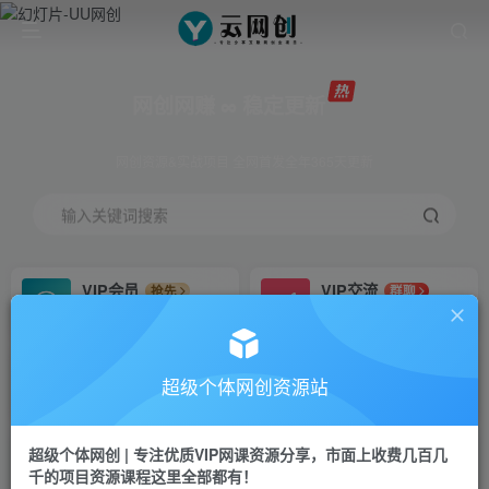
网创网赚 ∞ 稳定更新
网创资源&实战项目 全网首发全年365天更新
输入关键词搜索
VIP会员
VIP交流
抢先
群聊
免费下载全站资源
研究探讨更多创业项目路子。
VIP推广
招募站长
70%分佣
推荐
超级个体网创资源站
会员专属推广链接
搭建同款网站，自己当老板
超级个体网创 | 专注优质VIP网课资源分享，市面上收费几百几
挂机
APP下载
项目
GO
千的项目资源课程这里全部都有！
脚本卡密
站长V：Jong3355