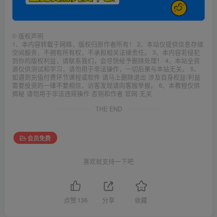
©
版权声明
1、本内容转载于网络，版权归原作者所有！ 2、本站仅提供信息存储
空间服务，不拥有所有权，不承担相关法律责任。 3、本内容若侵犯
到你的版权利益，请联系我们，会尽快给予删除处理！ 4、本站全资
源仅供测试和学习，请勿用于非法操作，一切后果与本站无关。 5、
如遇到充值付费环节课程或软件 请马上删除退出 涉及自身权益/利益
需要投资的一律不要相信，访客发现请向客服举报。 6、本教程仅供
揭秘 请勿用于非法违规操作 否则和作者 官网 无关
THE END
会员免费
喜欢就支持一下吧
点赞
136
分享
收藏