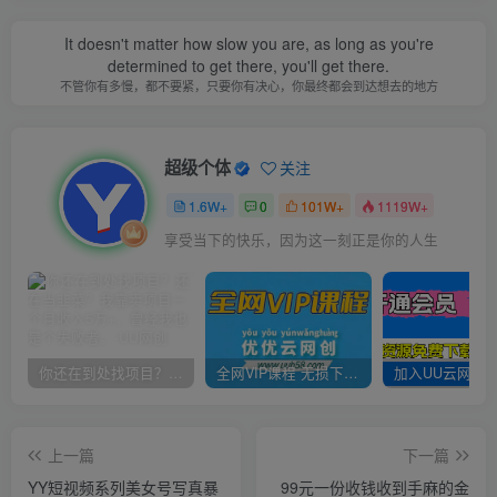
It doesn't matter how slow you are, as long as you're
determined to get there, you'll get there.
不管你有多慢，都不要紧，只要你有决心，你最终都会到达想去的地方
超级个体
关注
1.6W+
0
101W+
1119W+
享受当下的快乐，因为这一刻正是你的人生
你还在到处找项目？还在当韭菜？我靠卖项目一个月收入5万+，曾经我也是个失败者。
全网VIP课程 无损下载~
上一篇
下一篇
YY短视频系列美女号写真暴
99元一份收钱收到手麻的金