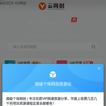
网创网赚 ∞ 稳定更新
网创资源&实战项目 全网首发全年365天更新
输入关键词搜索
VIP会员
VIP交流
抢先
群聊
免费下载全站资源
研究探讨更多创业项目路子。
VIP推广
招募站长
70%分佣
推荐
超级个体网创资源站
会员专属推广链接
搭建同款网站，自己当老板
超级个体网创 | 专注优质VIP网课资源分享，市面上收费几百几
挂机
APP下载
项目
GO
千的项目资源课程这里全部都有！
脚本卡密
站长V：Jong3355