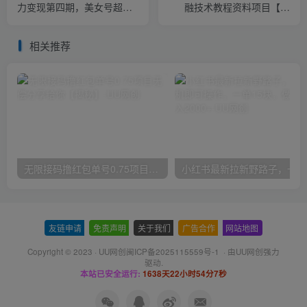
力变现第四期，美女号超火
融技术教程资料项目【揭
记单词玩法，视频制作引流
秘】
变现全过程【揭秘】
相关推荐
无限接码撸红包单号0.75项目无偿分享给你【揭秘】
小红
友链申请
-
免责声明
-
关于我们
-
广告合作
-
网站地图
Copyright © 2023 ·
UU网创闽ICP备2025115559号-1
· 由
UU网创
强力
驱动.
本站已安全运行:
1638天22小时54分8秒