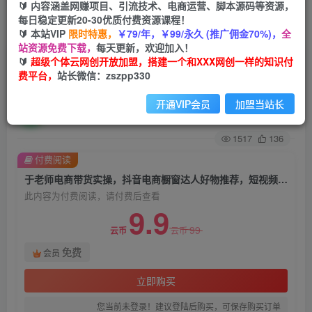
🔰 内容涵盖网赚项目、引流技术、电商运营、脚本源码等资源，
每日稳定更新20-30优质付费资源课程！
首页
创业课程
会员免费
正文
🔰 本站VIP
限时特惠，
￥79/年，￥99/永久 (推广佣金70%)，
全
站资源免费下载，
每天更新，欢迎加入！
于老师电商带货实操，抖音电商橱窗达人好物推
🔰
超级个体云网创开放加盟，搭建一个和XXX网创一样的知识付
费平台，
站长微信：zszpp330
荐，短视频带货实操小店随心推（80节完整）
开通VIP会员
加盟当站长
超级个体
关注
私信
2年前发布
1517
136
付费阅读
于老师电商带货实操，抖音电商橱窗达人好物推荐，短视频带货实操小店随心推（80节完整）
此内容为付费阅读，请付费后查看
9.9
99
云币
云币
免费
会员
立即购买
您当前未登录！建议登陆后购买，可保存购买订单