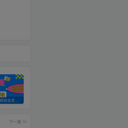
加入UU云网创会员，全站资源免费学习。
UU云网创【VIP会员专属交流群】
加盟UU云网创，搭建同款项目资源站，实现日入2000+
下一篇