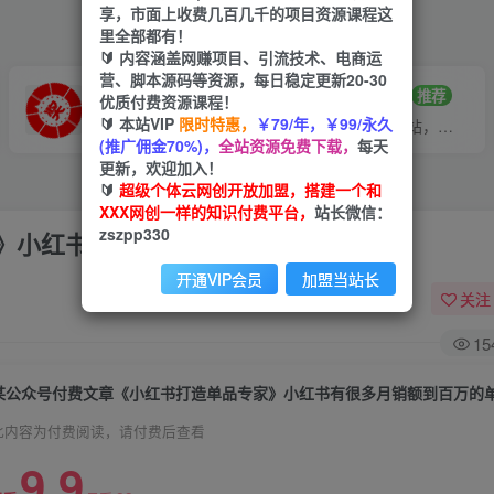
享，市面上收费几百几千的项目资源课程这
里全部都有！
🔰 内容涵盖网赚项目、引流技术、电商运
营、脚本源码等资源，每日稳定更新20-30
VIP推广
招募站长
70%分佣
推荐
优质付费资源课程！
🔰 本站VIP
限时特惠，
￥79/年，￥99/永久
会员专属推广链接
搭建同款网站，自己当老板
(推广佣金70%)，
全站资源免费下载，
每天
更新，欢迎加入！
🔰
超级个体云网创开放加盟，搭建一个和
XXX网创一样的知识付费平台，
站长微信：
zszpp330
》小红书有很多月销额到百万的单品
开通VIP会员
加盟当站长
关注
15
某公众号付费文章《小红书打造单品专家》小红书有很多月销额到百万的
此内容为付费阅读，请付费后查看
9.9