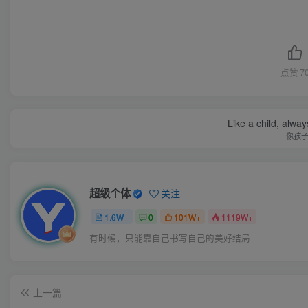
点赞
7
Like a child, alway
像孩
超级个体
关注
1.6W+
0
101W+
1119W+
有时候，只能靠自己书写自己的美好结局
上一篇