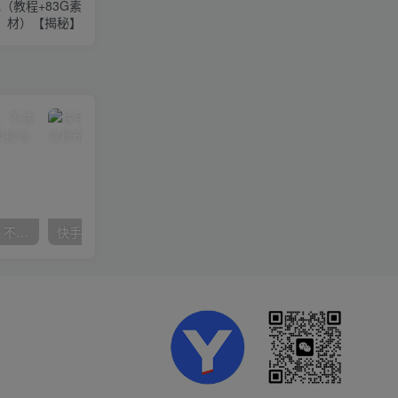
（教程+83G素
材）【揭秘】
抖音24小时无人直播音乐，不违规，不封号纯撸音浪，小白实操当天日入1000+
快手美女组合收益拼图引流，创业粉玩法，单日引流50+