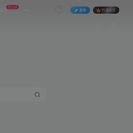
日入2K
网站
发布
开通会员