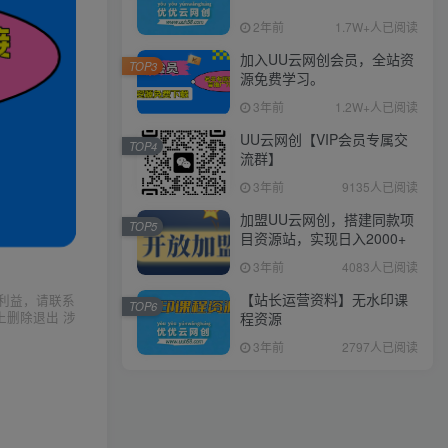
2年前
1.7W+人已阅读
加入UU云网创会员，全站资
TOP3
源免费学习。
3年前
1.2W+人已阅读
UU云网创【VIP会员专属交
TOP4
流群】
3年前
9135人已阅读
加盟UU云网创，搭建同款项
TOP5
目资源站，实现日入2000+
3年前
4083人已阅读
【站长运营资料】无水印课
利益，请联系
TOP6
上删除退出 涉
程资源
3年前
2797人已阅读