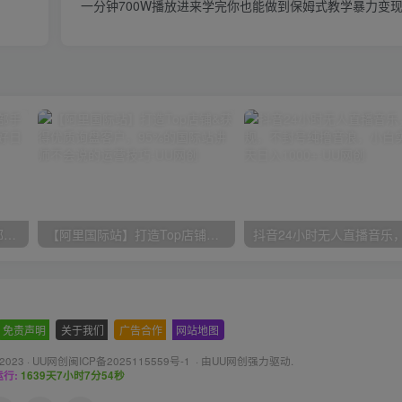
一分钟700W播放进来学完你也能做到保姆式教学暴力变现
小红书最新拉新野路子，一部手机即可操作，一单15块，做得好日入2000+
【阿里国际站】打造Top店铺&获得优质询盘客户，​95%的国际站讲师不会说的运营技巧
免责声明
-
关于我们
-
广告合作
-
网站地图
 2023 ·
UU网创闽ICP备2025115559号-1
· 由
UU网创
强力驱动.
行:
1639天7小时7分55秒