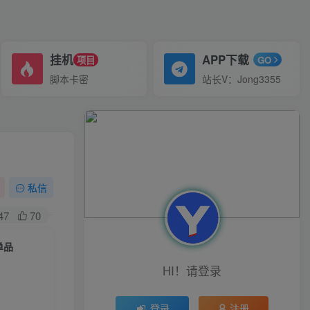
挂机
APP下载
项目
GO
脚本卡密
站长V：Jong3355
私信
47
70
单品
HI！请登录
登录
注册