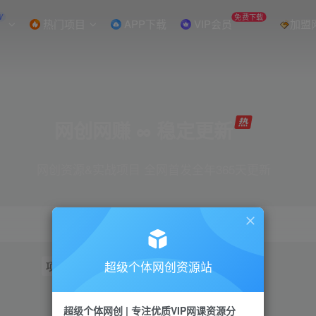
W
免费下载
热门项目
APP下载
VIP会员
加盟
网创网赚 ∞ 稳定更新
网创资源&实战项目 全网首发全年365天更新
超级个体网创资源站
项目
抖音
引流
短视频
小红书
视频号
超级个体网创 | 专注优质VIP网课资源分