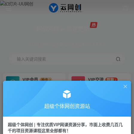
网创网赚 ∞ 稳定更新
网创资源&实战项目 全网首发全年365天更新
输入关键词搜索
VIP会员
VIP交流
抢先
群聊
免费下载全站资源
研究探讨更多创业项目路子。
VIP推广
招募站长
70%分佣
推荐
超级个体网创资源站
会员专属推广链接
搭建同款网站，自己当老板
超级个体网创 | 专注优质VIP网课资源分享，市面上收费几百几
挂机
APP下载
项目
GO
千的项目资源课程这里全部都有！
脚本卡密
站长V：Jong3355