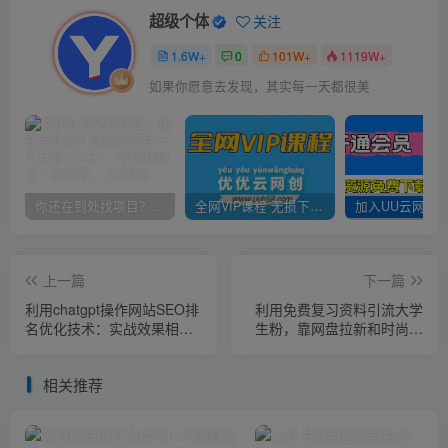
超级个体
关注
1.6W+
0
101W+
1119W+
如果你愿意去发现，其实每一天都很美
你还在到处找项目？还在当韭菜？我靠卖项目一个月收入5万+，曾经我也是个失败者。
全网VIP课程 无损下载~
上一篇
下一篇
利用chatgpt操作网站SEO排
利用免费复习资料引流大学
名优化技术：实战效果相当
生粉，靠网盘拉新和时尚单
不错（5节视频课）
品两次变现，一单利润100-
200+【揭秘】
相关推荐