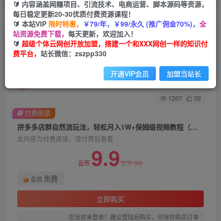
🔰 内容涵盖网赚项目、引流技术、电商运营、脚本源码等资源，
每日稳定更新20-30优质付费资源课程！
首页
创业课程
会员免费
正文
🔰 本站VIP
限时特惠，
￥79/年，￥99/永久 (推广佣金70%)，
全
站资源免费下载，
每天更新，欢迎加入！
拼多多店群自然流玩法，轻松月入1W+保姆级视频
🔰
超级个体云网创开放加盟，搭建一个和XXX网创一样的知识付
费平台，
站长微信：zszpp330
教程（附上货、拍单工具）
开通VIP会员
加盟当站长
超级个体
关注
私信
2年前发布
1267
39
付费阅读
拼多多店群自然流玩法，轻松月入1W+保姆级视频教程（附上货、拍单工具）
此内容为付费阅读，请付费后查看
9.9
99
云币
云币
免费
会员
立即购买
您当前未登录！建议登陆后购买，可保存购买订单