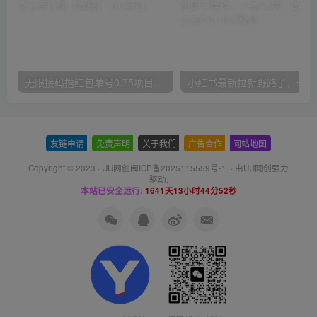
无限接码撸红包单号0.75项目无偿分享给你【揭秘】
小红
友链申请
-
免责声明
-
关于我们
-
广告合作
-
网站地图
Copyright © 2023 ·
UU网创闽ICP备2025115559号-1
· 由
UU网创
强力
驱动.
本站已安全运行:
1641天13小时44分52秒