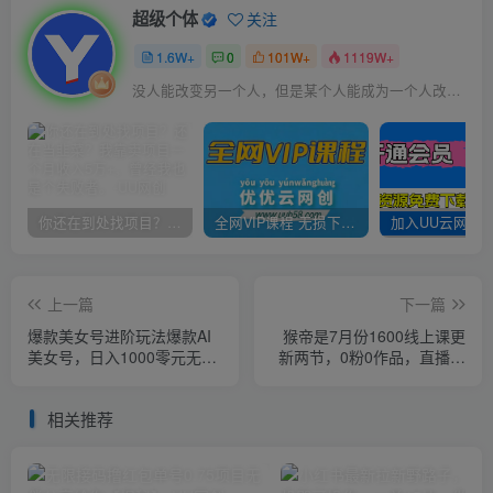
超级个体
关注
1.6W+
0
101W+
1119W+
没人能改变另一个人，但是某个人能成为一个人改变的原因
你还在到处找项目？还在当韭菜？我靠卖项目一个月收入5万+，曾经我也是个失败者。
全网VIP课程 无损下载~
上一篇
下一篇
爆款美女号进阶玩法爆款AI
猴帝是7月份1600线上课更
美女号，日入1000零元无成
新两节，0粉0作品，直播起
本【揭秘】
号线上课程
相关推荐