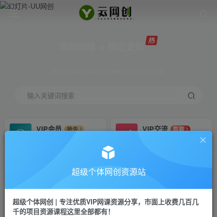
网创网赚 ∞ 稳定更新
网创资源&实战项目 全网首发全年365天更新
输入关键词搜索
VIP会员
VIP交流
抢先
群聊
免费下载全站资源
研究探讨更多创业项目路子。
VIP推广
招募站长
70%分佣
推荐
超级个体网创资源站
会员专属推广链接
搭建同款网站，自己当老板
超级个体网创 | 专注优质VIP网课资源分享，市面上收费几百几
挂机
APP下载
项目
GO
千的项目资源课程这里全部都有！
脚本卡密
站长V：Jong3355