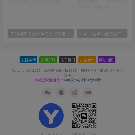
无限接码撸红包单号0.75项目无偿分享给你【揭秘】
小红
友链申请
-
免责声明
-
关于我们
-
广告合作
-
网站地图
Copyright © 2023 ·
UU网创闽ICP备2025115559号-1
· 由
UU网创
强力
驱动.
本站已安全运行:
1638天13小时21分53秒
扫码加站长微信