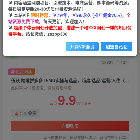
🔰 内容涵盖网赚项目、引流技术、电商运营、脚本源码等资源，
每日稳定更新20-30优质付费资源课程！
首页
创业课程
会员免费
正文
🔰 本站VIP
限时特惠，
￥79/年，￥99/永久 (推广佣金70%)，
全
站资源免费下载，
每天更新，欢迎加入！
伍跃·跨境拼多多TEMU实操与选品，​趋势/选品/运
🔰
超级个体云网创开放加盟，搭建一个和XXX网创一样的知识付
费平台，
站长微信：zszpp330
营/入住（27节完整）
开通VIP会员
加盟当站长
超级个体
关注
私信
2年前发布
861
127
付费阅读
伍跃·跨境拼多多TEMU实操与选品，​趋势/选品/运营/入住（27节完整）
此内容为付费阅读，请付费后查看
9.9
99
云币
云币
免费
会员
立即购买
您当前未登录！建议登陆后购买，可保存购买订单