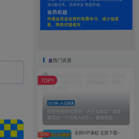
热门资源
TOP1
12.1W+人已阅读
你还在到处找项目？还在当韭菜？我靠
卖项目一个月收入5万+，曾经我也...
全网VIP课程 无损下载~
TOP2