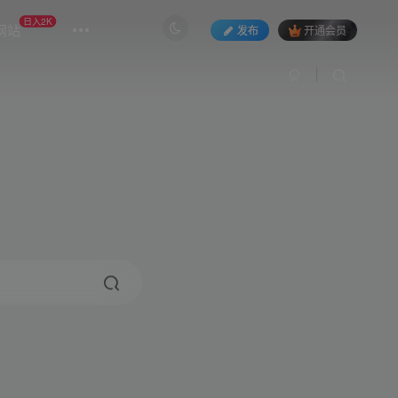
日入2K
网站
发布
开通会员