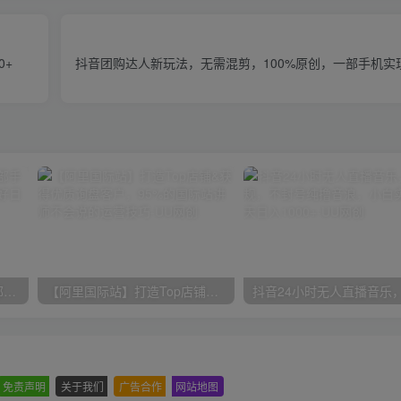
0+
抖音团购达人新玩法，无需混剪，100%原创，一部手机实
小红书最新拉新野路子，一部手机即可操作，一单15块，做得好日入2000+
【阿里国际站】打造Top店铺&获得优质询盘客户，​95%的国际站讲师不会说的运营技巧
免责声明
-
关于我们
-
广告合作
-
网站地图