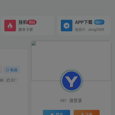
挂机
APP下载
项目
GO
脚本卡密
站长V：Jong3355
私信
46
57
HI！请登录
登录
注册