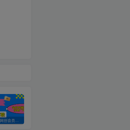
加入UU云网创会员，全站资源免费学习。
UU云网创【VIP会员专属交流群】
加盟UU云网创，搭建同款项目资源站，实现日入2000+