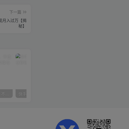
下一篇
现月入过万【揭
秘】
抖音24小时无人直播音乐，不违规，不封号纯撸音浪，小白实操当天日入1000+
快手美女组合收益拼图引流，创业粉玩法，单日引流50+