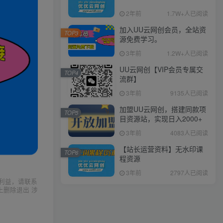
2年前
1.7W+人已阅读
加入UU云网创会员，全站资
TOP3
源免费学习。
3年前
1.2W+人已阅读
UU云网创【VIP会员专属交
TOP4
流群】
3年前
9135人已阅读
加盟UU云网创，搭建同款项
TOP5
目资源站，实现日入2000+
3年前
4083人已阅读
【站长运营资料】无水印课
TOP6
程资源
3年前
2797人已阅读
利益，请联系
上删除退出 涉