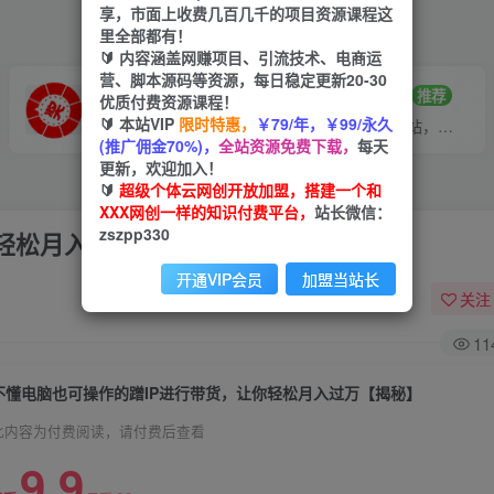
享，市面上收费几百几千的项目资源课程这
里全部都有！
🔰 内容涵盖网赚项目、引流技术、电商运
营、脚本源码等资源，每日稳定更新20-30
VIP推广
招募站长
70%分佣
推荐
优质付费资源课程！
🔰 本站VIP
限时特惠，
￥79/年，￥99/永久
会员专属推广链接
搭建同款网站，自己当老板
(推广佣金70%)，
全站资源免费下载，
每天
更新，欢迎加入！
🔰
超级个体云网创开放加盟，搭建一个和
XXX网创一样的知识付费平台，
站长微信：
zszpp330
轻松月入过万【揭秘】
开通VIP会员
加盟当站长
关注
11
不懂电脑也可操作的蹭IP进行带货，让你轻松月入过万【揭秘】
此内容为付费阅读，请付费后查看
9.9