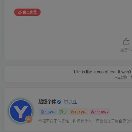
会员免费
点赞
5
Life is like a cup of tea. It won'
人生就像一
超级个体
关注
1.6W+
0
101W+
1119W+
幸福不在于你是谁，你拥有什么，而仅仅在于你自己怎