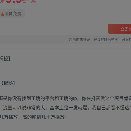
99
云币
云币
免费
会员
立即
您当前未登录！建议登陆后购买，可保
揭秘】
那是你没有找到正确的平台和正确的ip，你在抖音做这个项目肯
的，流量可以说非常的大，基本上是一发就爆，我自己都看不懂这
几万播放，高的能到几十万播放。