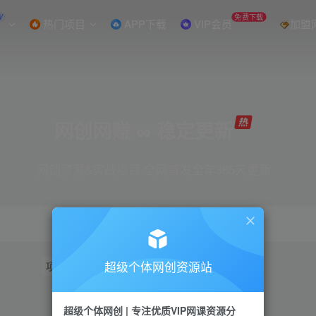
W
免费下载
热门项目
APP下载
VIP会员
加盟
网创网赚 ∞ 稳定更新
网创资源&实战项目 全网首发全年365天更新
超级个体网创资源站
项目
抖音
引流
短视频
小红书
视频号
超级个体网创 | 专注优质VIP网课资源分