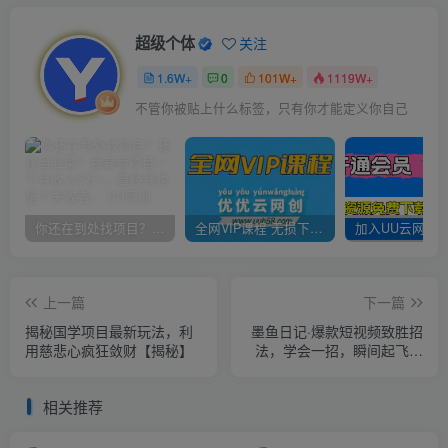
超级个体
关注
1.6W+
0
101W+
1119W+
不管你被贴上什么标签，只有你才能定义你自己
你还在到处找项目？还在当韭菜？我靠卖项目一个月收入5万+，曾经我也是个失败者。
全网VIP课程 无损下载~
上一篇
下一篇
揭秘国学项目最新玩法，利
墨鱼日记·爆款短视频致胜招
用慈悲心疯狂敛财【揭秘】
法，学会一招，瞬间起飞，
卷王出征，寸草不生
相关推荐