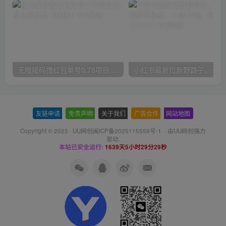
无限接码撸红包单号0.75项目无偿分享给你【揭秘】
小红
友链申请
-
免责声明
-
关于我们
-
广告合作
-
网站地图
Copyright © 2023 ·
UU网创闽ICP备2025115559号-1
· 由
UU网创
强力
驱动.
本站已安全运行:
1639天5小时29分29秒