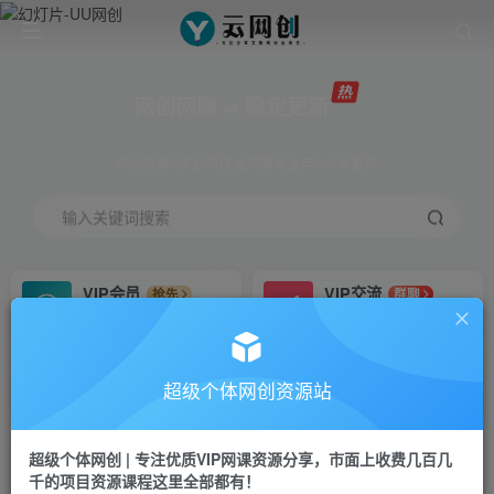
网创网赚 ∞ 稳定更新
网创资源&实战项目 全网首发全年365天更新
输入关键词搜索
VIP会员
VIP交流
抢先
群聊
免费下载全站资源
研究探讨更多创业项目路子。
VIP推广
招募站长
70%分佣
推荐
超级个体网创资源站
会员专属推广链接
搭建同款网站，自己当老板
超级个体网创 | 专注优质VIP网课资源分享，市面上收费几百几
挂机
APP下载
项目
GO
千的项目资源课程这里全部都有！
脚本卡密
站长V：Jong3355