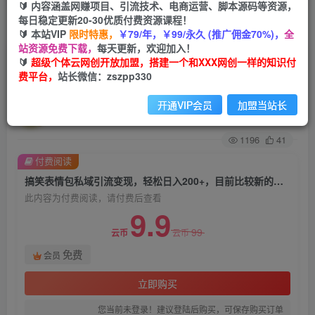
🔰 内容涵盖网赚项目、引流技术、电商运营、脚本源码等资源，
每日稳定更新20-30优质付费资源课程！
首页
创业课程
会员免费
正文
🔰 本站VIP
限时特惠，
￥79/年，￥99/永久 (推广佣金70%)，
全
站资源免费下载，
每天更新，欢迎加入！
搞笑表情包私域引流变现，轻松日入200+，目前
🔰
超级个体云网创开放加盟，搭建一个和XXX网创一样的知识付
费平台，
站长微信：zszpp330
比较新的一种，可以持续性操作【揭秘】
开通VIP会员
加盟当站长
超级个体
关注
私信
2年前发布
1196
41
付费阅读
搞笑表情包私域引流变现，轻松日入200+，目前比较新的一种，可以持续性操作【揭秘】
此内容为付费阅读，请付费后查看
9.9
99
云币
云币
免费
会员
立即购买
您当前未登录！建议登陆后购买，可保存购买订单