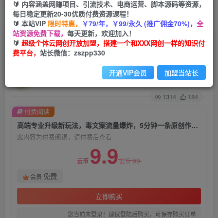
🔰 内容涵盖网赚项目、引流技术、电商运营、脚本源码等资源，
每日稳定更新20-30优质付费资源课程！
首页
创业课程
会员免费
正文
🔰 本站VIP
限时特惠，
￥79/年，￥99/永久 (推广佣金70%)，
全
站资源免费下载，
每天更新，欢迎加入！
高端专业升级新玩法，毒文案流量爆炸，5分钟一
🔰
超级个体云网创开放加盟，搭建一个和XXX网创一样的知识付
费平台，
站长微信：zszpp330
条原创作品，单个作品轻轻松松变现500【揭秘】
开通VIP会员
加盟当站长
超级个体
关注
私信
2年前发布
1314
184
付费阅读
高端专业升级新玩法，毒文案流量爆炸，5分钟一条原创作品，单个作品轻轻松松变现500【揭秘】
此内容为付费阅读，请付费后查看
9.9
99
云币
云币
免费
会员
立即购买
您当前未登录！建议登陆后购买，可保存购买订单