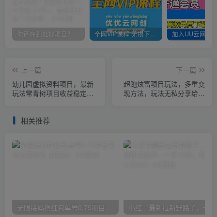
你还在到处找项目？还在当韭菜？我靠卖项目一个月收入5万+，曾经我也是个失败者。
全网VIP课程 无损下载~
上一篇
下一篇
幼儿园虚拟资料项目，最新
超跑炫富项目玩法，多重变
玩法常青树项目收益稳定，
现方法，玩法无私分享给你
日入500+【揭秘】
【揭秘】
相关推荐
无限接码撸红包单号0.75项目无偿分享给你【揭秘】
小红