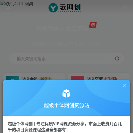
网创网赚 ∞ 稳定更新
网创资源&实战项目 全网首发全年365天更新
输入关键词搜索
VIP会员
VIP交流
抢先
群聊
免费下载全站资源
研究探讨更多创业项目路子。
VIP推广
招募站长
70%分佣
推荐
超级个体网创资源站
会员专属推广链接
搭建同款网站，自己当老板
超级个体网创 | 专注优质VIP网课资源分享，市面上收费几百几
挂机
APP下载
项目
GO
千的项目资源课程这里全部都有！
脚本卡密
站长V：Jong3355