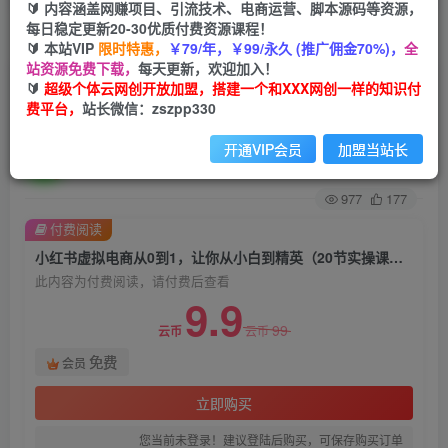
🔰 内容涵盖网赚项目、引流技术、电商运营、脚本源码等资源，
每日稳定更新20-30优质付费资源课程！
首页
创业课程
会员免费
正文
🔰 本站VIP
限时特惠，
￥79/年，￥99/永久 (推广佣金70%)，
全
站资源免费下载，
每天更新，欢迎加入！
小红书虚拟电商从0到1，让你从小白到精英（20
🔰
超级个体云网创开放加盟，搭建一个和XXX网创一样的知识付
费平台，
站长微信：zszpp330
节实操课程）
开通VIP会员
加盟当站长
超级个体
关注
私信
2年前发布
977
177
付费阅读
小红书虚拟电商从0到1，让你从小白到精英（20节实操课程）
此内容为付费阅读，请付费后查看
9.9
99
云币
云币
免费
会员
立即购买
您当前未登录！建议登陆后购买，可保存购买订单