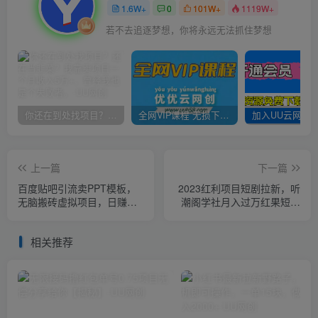
1.6W+
0
101W+
1119W+
若不去追逐梦想，你将永远无法抓住梦想
你还在到处找项目？还在当韭菜？我靠卖项目一个月收入5万+，曾经我也是个失败者。
全网VIP课程 无损下载~
上一篇
下一篇
百度贴吧引流卖PPT模板，
2023红利项目短剧拉新，听
无脑搬砖虚拟项目，日赚
潮阁学社月入过万红果短剧
500元【揭秘】
番茄小说CPA拉新项目教程
【揭秘】
相关推荐