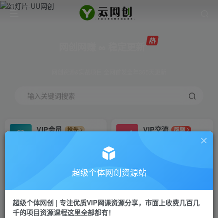
网创网赚 ∞ 稳定更新
网创资源&实战项目 全网首发全年365天更新
输入关键词搜索
VIP会员
VIP交流
抢先
群聊
免费下载全站资源
研究探讨更多创业项目路子。
VIP推广
招募站长
70%分佣
推荐
超级个体网创资源站
会员专属推广链接
搭建同款网站，自己当老板
超级个体网创 | 专注优质VIP网课资源分享，市面上收费几百几
挂机
APP下载
项目
GO
千的项目资源课程这里全部都有！
脚本卡密
站长V：Jong3355