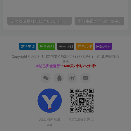
无限接码撸红包单号0.75项目无偿分享给你【揭秘】
小红
友链申请
-
免责声明
-
关于我们
-
广告合作
-
网站地图
Copyright © 2023 ·
UU网创闽ICP备2025115559号-1
· 由
UU网创
强力
驱动.
本站已安全运行:
1638天7小时26分3秒
扫码加站长微信
UU云网创系统
3.0