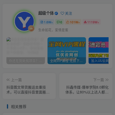
超级个体
关注
1.6W+
0
101W+
1119W+
生命如花，爱情是蜜
你还在到处找项目？还在当韭菜？我靠卖项目一个月收入5万+，曾经我也是个失败者。
全网VIP课程 无损下载~
上一篇
下一篇
抖音图文带货搬运去重技
抖鑫传媒-爆单学院8.0孵化
术，可以直接抖音里面搬运
体系，让80%以上达人都能
图文
运营一个稳定变现的账号，
操作简单，一部手机就能做
相关推荐