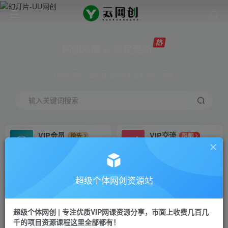
网创网赚 ∞ 稳定更新
网创资源&实战项目 全网首发全年365天更新
输入关键词搜索
VIP会员
VIP交流
抢先
群聊
免费下载全站资源
研究探讨更多创业项目路子。
VIP推广
招募站长
70%分佣
推荐
超级个体网创资源站
会员专属推广链接
搭建同款网站，自己当老板
超级个体网创 | 专注优质VIP网课资源分享，市面上收费几百几
挂机
APP下载
项目
GO
千的项目资源课程这里全部都有！
脚本卡密
站长V：Jong3355