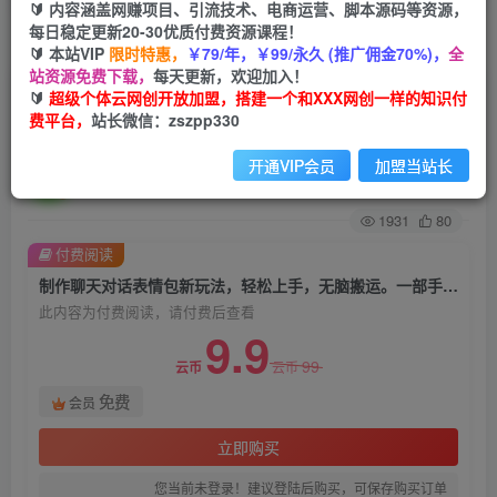
🔰 内容涵盖网赚项目、引流技术、电商运营、脚本源码等资源，
每日稳定更新20-30优质付费资源课程！
首页
创业课程
会员免费
正文
🔰 本站VIP
限时特惠，
￥79/年，￥99/永久 (推广佣金70%)，
全
站资源免费下载，
每天更新，欢迎加入！
制作聊天对话表情包新玩法，轻松上手，无脑搬
🔰
超级个体云网创开放加盟，搭建一个和XXX网创一样的知识付
费平台，
站长微信：zszpp330
运。一部手机即可，轻松日入500+【揭秘】
开通VIP会员
加盟当站长
超级个体
关注
私信
2年前发布
1931
80
付费阅读
制作聊天对话表情包新玩法，轻松上手，无脑搬运。一部手机即可，轻松日入500+【揭秘】
此内容为付费阅读，请付费后查看
9.9
99
云币
云币
免费
会员
立即购买
您当前未登录！建议登陆后购买，可保存购买订单