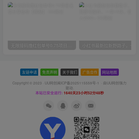
无限接码撸红包单号0.75项目无偿分享给你【揭秘】
小红
友链申请
-
免责声明
-
关于我们
-
广告合作
-
网站地图
Copyright © 2023 ·
UU网创闽ICP备2025115559号-1
· 由
UU网创
强力
驱动.
本站已安全运行:
1640天23小时52分49秒