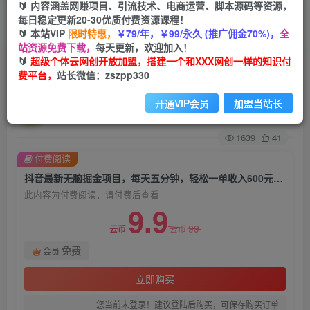
🔰 内容涵盖网赚项目、引流技术、电商运营、脚本源码等资源，
每日稳定更新20-30优质付费资源课程！
首页
创业课程
会员免费
正文
🔰 本站VIP
限时特惠，
￥79/年，￥99/永久 (推广佣金70%)，
全
站资源免费下载，
每天更新，欢迎加入！
抖音最新无脑掘金项目，每天五分钟，轻松一单收
🔰
超级个体云网创开放加盟，搭建一个和XXX网创一样的知识付
费平台，
站长微信：zszpp330
入600元【揭秘】
开通VIP会员
加盟当站长
超级个体
关注
私信
2年前发布
1639
41
付费阅读
抖音最新无脑掘金项目，每天五分钟，轻松一单收入600元【揭秘】
此内容为付费阅读，请付费后查看
9.9
99
云币
云币
免费
会员
立即购买
您当前未登录！建议登陆后购买，可保存购买订单