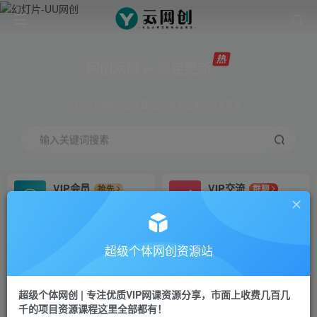
网创网赚 ∞ 稳定更新
网创资源&实战项目 全网首发全年365天更新
输入关键词搜索
VIP会员
VIP交流
抢先
群聊
免费下载全站资源
研究探讨更多创业项目路子。
VIP推广
招募站长
70%分佣
推荐
超级个体网创资源站
会员专属推广链接
搭建同款网站，自己当老板
超级个体网创 | 专注优质VIP网课资源分享，市面上收费几百几
挂机
APP下载
项目
GO
千的项目资源课程这里全部都有！
脚本卡密
站长V：Jong3355