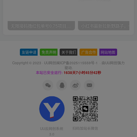
无限接码撸红包单号0.75项目无偿分享给你【揭秘】
小红
友链申请
-
免责声明
-
关于我们
-
广告合作
-
网站地图
Copyright © 2023 ·
UU网创闽ICP备2025115559号-1
· 由
UU网创
强力
驱动.
本站已安全运行:
1638天7小时45分42秒
扫码加站长微信
UU云网创系统
3.0