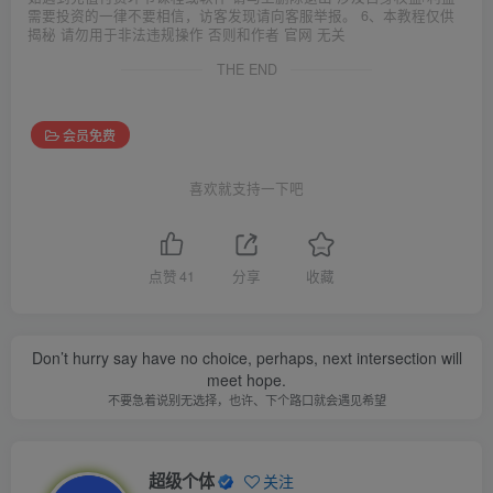
需要投资的一律不要相信，访客发现请向客服举报。 6、本教程仅供
揭秘 请勿用于非法违规操作 否则和作者 官网 无关
THE END
会员免费
喜欢就支持一下吧
点赞
41
分享
收藏
Don’t hurry say have no choice, perhaps, next intersection will
meet hope.
不要急着说别无选择，也许、下个路口就会遇见希望
超级个体
关注