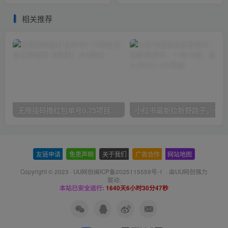
相关推荐
无限接码撸红包单号0.75项目无偿分享给你【揭秘】
小红
友链申请
-
免责声明
-
关于我们
-
广告合作
-
网站地图
Copyright © 2023 ·
UU网创闽ICP备2025115559号-1
· 由
UU网创
强力
驱动.
本站已安全运行:
1640天6小时30分47秒