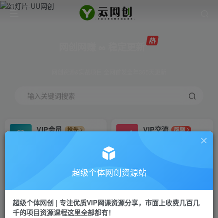
网创网赚 ∞ 稳定更新
网创资源&实战项目 全网首发全年365天更新
输入关键词搜索
VIP会员
VIP交流
抢先
群聊
免费下载全站资源
研究探讨更多创业项目路子。
VIP推广
招募站长
70%分佣
推荐
超级个体网创资源站
会员专属推广链接
搭建同款网站，自己当老板
超级个体网创 | 专注优质VIP网课资源分享，市面上收费几百几
挂机
APP下载
项目
GO
千的项目资源课程这里全部都有！
脚本卡密
站长V：Jong3355