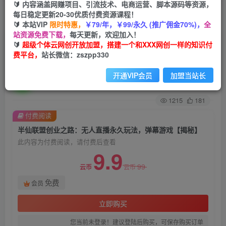
🔰 内容涵盖网赚项目、引流技术、电商运营、脚本源码等资源，
每日稳定更新20-30优质付费资源课程！
首页
创业课程
会员免费
正文
🔰 本站VIP
限时特惠，
￥79/年，￥99/永久 (推广佣金70%)，
全
站资源免费下载，
每天更新，欢迎加入！
半仙联盟创业之路：无人直播永久玩法，弹幕游戏
🔰
超级个体云网创开放加盟，搭建一个和XXX网创一样的知识付
费平台，
站长微信：zszpp330
【揭秘】
开通VIP会员
加盟当站长
超级个体
关注
私信
2年前发布
1215
181
付费阅读
半仙联盟创业之路：无人直播永久玩法，弹幕游戏【揭秘】
此内容为付费阅读，请付费后查看
9.9
99
云币
云币
免费
会员
立即购买
您当前未登录！建议登陆后购买，可保存购买订单