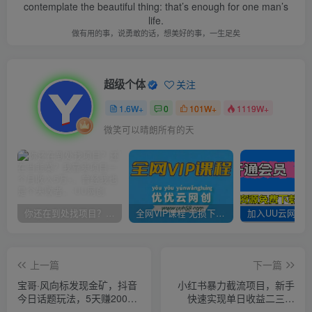
contemplate the beautiful thing: that’s enough for one man’s
life.
做有用的事，说勇敢的话，想美好的事，一生足矣
超级个体
关注
1.6W+
0
101W+
1119W+
微笑可以晴朗所有的天
你还在到处找项目？还在当韭菜？我靠卖项目一个月收入5万+，曾经我也是个失败者。
全网VIP课程 无损下载~
上一篇
下一篇
宝哥·风向标发现金矿，抖音
小红书暴力截流项目，新手
今日话题玩法，5天赚2000
快速实现单日收益二三百
块钱【拆解】
【仅揭秘】