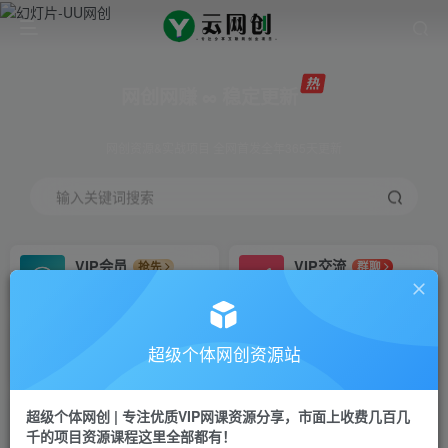
网创网赚 ∞ 稳定更新
网创资源&实战项目 全网首发全年365天更新
输入关键词搜索
VIP会员
VIP交流
抢先
群聊
免费下载全站资源
研究探讨更多创业项目路子。
VIP推广
招募站长
70%分佣
推荐
超级个体网创资源站
会员专属推广链接
搭建同款网站，自己当老板
超级个体网创 | 专注优质VIP网课资源分享，市面上收费几百几
挂机
APP下载
项目
GO
千的项目资源课程这里全部都有！
脚本卡密
站长V：Jong3355