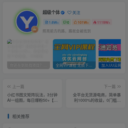
超级个体
关注
1.6W+
0
101W+
1119W+
照亮前方的路，路就会被找到
你还在到处找项目？还在当韭菜？我靠卖项目一个月收入5万+，曾经我也是个失败者。
全网VIP课程 无损下载~
上一篇
下一篇
小红书图文矩阵玩法，3分钟
全平台无货源电商，简单暴
AI一组图，每日爆粉50+【揭
利1000%的收益，0门槛日
秘】
入400+【揭秘】
相关推荐