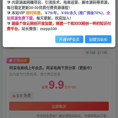
🔰 内容涵盖网赚项目、引流技术、电商运营、脚本源码等资源，
每日稳定更新20-30优质付费资源课程！
首页
创业课程
会员免费
正文
🔰 本站VIP
限时特惠，
￥79/年，￥99/永久 (推广佣金70%)，
全
站资源免费下载，
每天更新，欢迎加入！
阿呆电商线上年会员，阿呆电商干货分享（更新
🔰
超级个体云网创开放加盟，搭建一个和XXX网创一样的知识付
费平台，
站长微信：zszpp330
中）
开通VIP会员
加盟当站长
超级个体
关注
私信
2年前发布
562
185
付费阅读
阿呆电商线上年会员，阿呆电商干货分享（更新中）
此内容为付费阅读，请付费后查看
9.9
99
云币
云币
免费
会员
立即购买
您当前未登录！建议登陆后购买，可保存购买订单