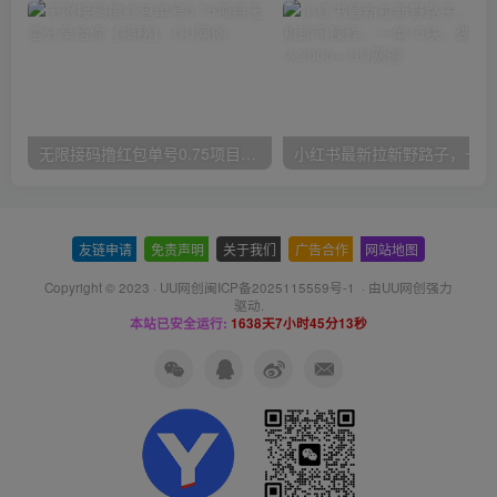
无限接码撸红包单号0.75项目无偿分享给你【揭秘】
小红
友链申请
-
免责声明
-
关于我们
-
广告合作
-
网站地图
Copyright © 2023 ·
UU网创闽ICP备2025115559号-1
· 由
UU网创
强力
驱动.
本站已安全运行:
1638天7小时45分14秒