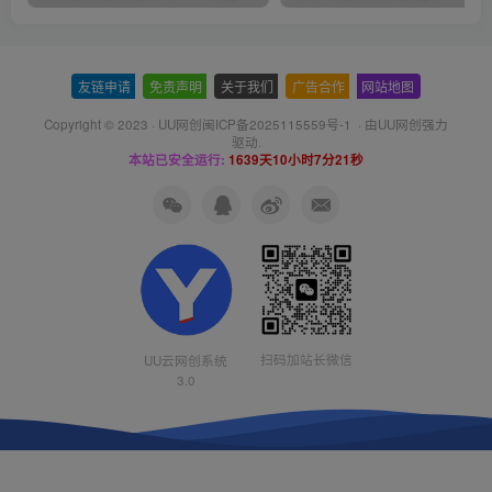
友链申请
-
免责声明
-
关于我们
-
广告合作
-
网站地图
Copyright © 2023 ·
UU网创闽ICP备2025115559号-1
· 由
UU网创
强力
驱动.
本站已安全运行:
1639天10小时7分22秒
扫码加站长微信
UU云网创系统
3.0