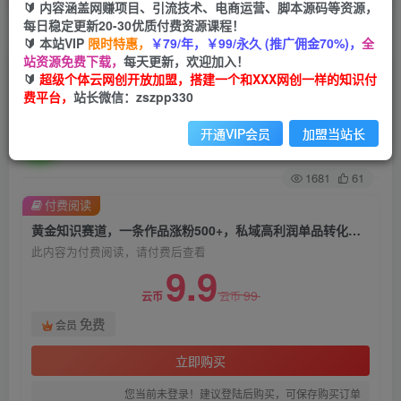
🔰 内容涵盖网赚项目、引流技术、电商运营、脚本源码等资源，
每日稳定更新20-30优质付费资源课程！
首页
创业课程
会员免费
正文
🔰 本站VIP
限时特惠，
￥79/年，￥99/永久 (推广佣金70%)，
全
站资源免费下载，
每天更新，欢迎加入！
黄金知识赛道，一条作品涨粉500+，私域高利润
🔰
超级个体云网创开放加盟，搭建一个和XXX网创一样的知识付
费平台，
站长微信：zszpp330
单品转化，一部手机轻松实现日入500【揭秘】
开通VIP会员
加盟当站长
超级个体
关注
私信
2年前发布
1681
61
付费阅读
黄金知识赛道，一条作品涨粉500+，私域高利润单品转化，一部手机轻松实现日入500【揭秘】
此内容为付费阅读，请付费后查看
9.9
99
云币
云币
免费
会员
立即购买
您当前未登录！建议登陆后购买，可保存购买订单