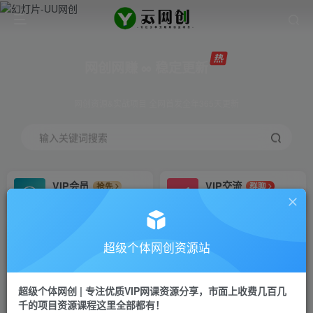
网创网赚 ∞ 稳定更新
网创资源&实战项目 全网首发全年365天更新
输入关键词搜索
VIP会员
VIP交流
抢先
群聊
免费下载全站资源
研究探讨更多创业项目路子。
VIP推广
招募站长
70%分佣
推荐
超级个体网创资源站
会员专属推广链接
搭建同款网站，自己当老板
超级个体网创 | 专注优质VIP网课资源分享，市面上收费几百几
挂机
APP下载
项目
GO
千的项目资源课程这里全部都有！
脚本卡密
站长V：Jong3355