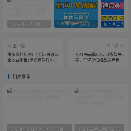
你还在到处找项目？还在当韭菜？我靠卖项目一个月收入5万+，曾经我也是个失败者。
全网VIP课程 无损下载~
上一篇
下一篇
拼多多挂机项目引流+赚钱双
小红书品牌60天训练营第6
重收益项目(保姆级教程小白
期，GMV2亿级品牌老板都
可上手实操)【揭秘】
在学，教会你内容营销底层
逻辑
相关推荐
无限接码撸红包单号0.75项目无偿分享给你【揭秘】
小红