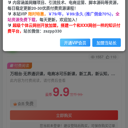
🔰 内容涵盖网赚项目、引流技术、电商运营、脚本源码等资源，
每日稳定更新20-30优质付费资源课程！
首页
创业课程
会员免费
正文
🔰 本站VIP
限时特惠，
￥79/年，￥99/永久 (推广佣金70%)，
全
站资源免费下载，
每天更新，欢迎加入！
万相台·无界通识课，电商冰可乐新课，新工具，
🔰
超级个体云网创开放加盟，搭建一个和XXX网创一样的知识付
费平台，
站长微信：zszpp330
新认知，新玩法
开通VIP会员
加盟当站长
超级个体
关注
私信
2年前发布
1557
110
付费阅读
万相台·无界通识课，电商冰可乐新课，新工具，新认知，新玩法
此内容为付费阅读，请付费后查看
9.9
99
云币
云币
免费
会员
立即购买
您当前未登录！建议登陆后购买，可保存购买订单