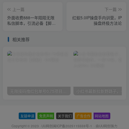
上一篇
下一篇
外面收费888一年陌陌无限
红蚁5.0IP操盘手内训营，IP
私信脚本，引流必备【脚本
操盘终极方法论
+教程】
相关推荐
无限接码撸红包单号0.75项目无偿分享给你【揭秘】
小红
友链申请
-
免责声明
-
关于我们
-
广告合作
-
网站地图
Copyright © 2023 ·
UU网创闽ICP备2025115559号-1
· 由
UU网创
强力