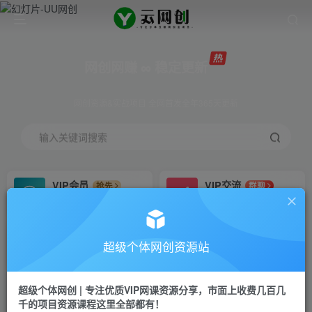
网创网赚 ∞ 稳定更新
网创资源&实战项目 全网首发全年365天更新
输入关键词搜索
VIP会员
VIP交流
抢先
群聊
免费下载全站资源
研究探讨更多创业项目路子。
VIP推广
招募站长
70%分佣
推荐
超级个体网创资源站
会员专属推广链接
搭建同款网站，自己当老板
超级个体网创 | 专注优质VIP网课资源分享，市面上收费几百几
挂机
APP下载
项目
GO
千的项目资源课程这里全部都有！
脚本卡密
站长V：Jong3355