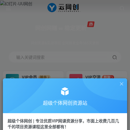
网创网赚 ∞ 稳定更新
网创资源&实战项目 全网首发全年365天更新
输入关键词搜索
VIP会员
VIP交流
抢先
群聊
免费下载全站资源
研究探讨更多创业项目路子。
VIP推广
招募站长
70%分佣
推荐
超级个体网创资源站
会员专属推广链接
搭建同款网站，自己当老板
超级个体网创 | 专注优质VIP网课资源分享，市面上收费几百几
挂机
APP下载
项目
GO
千的项目资源课程这里全部都有！
脚本卡密
站长V：Jong3355