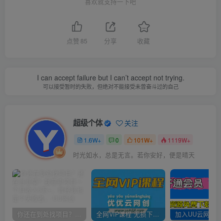
喜欢就支持一下吧
点赞
85
分享
收藏
I can accept failure but I can’t accept not trying.
可以接受暂时的失败，但绝对不能接受未曾奋斗过的自己
超级个体
关注
1.6W+
0
101W+
1119W+
时光如水，总是无言。若你安好，便是晴天
你还在到处找项目？还在当韭菜？我靠卖项目一个月收入5万+，曾经我也是个失败者。
全网VIP课程 无损下载~