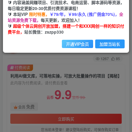
🔰 内容涵盖网赚项目、引流技术、电商运营、脚本源码等资源，
每日稳定更新20-30优质付费资源课程！
首页
创业课程
会员免费
正文
🔰 本站VIP
限时特惠，
￥79/年，￥99/永久 (推广佣金70%)，
全
站资源免费下载，
每天更新，欢迎加入！
利用AI做文库，可落地实操，可放大批量操作的项
🔰
超级个体云网创开放加盟，搭建一个和XXX网创一样的知识付
费平台，
站长微信：zszpp330
目【揭秘】
开通VIP会员
加盟当站长
超级个体
关注
私信
2年前发布
1267
85
付费阅读
利用AI做文库，可落地实操，可放大批量操作的项目【揭秘】
此内容为付费阅读，请付费后查看
9.9
99
云币
云币
免费
会员
立即购买
您当前未登录！建议登陆后购买，可保存购买订单