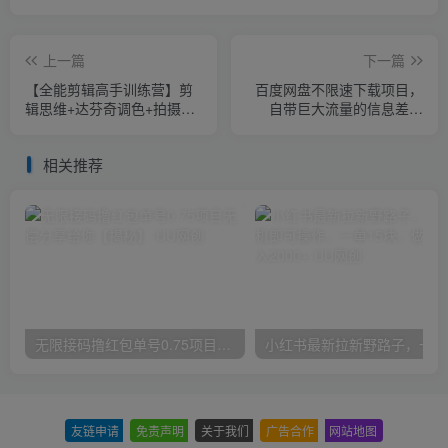
上一篇
下一篇
【全能剪辑高手训练营】剪
百度网盘不限速下载项目，
辑思维+达芬奇调色+拍摄技
自带巨大流量的信息差项
巧一站教学
目，零成本轻松日入
600【揭秘】
相关推荐
无限接码撸红包单号0.75项目无偿分享给你【揭秘】
小红
友链申请
-
免责声明
-
关于我们
-
广告合作
-
网站地图